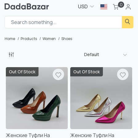
0
USD
Home
Products
Women
Shoes
Default
Out Of Stock
Out Of Stock
Женские Туфли На
Женские Туфли На