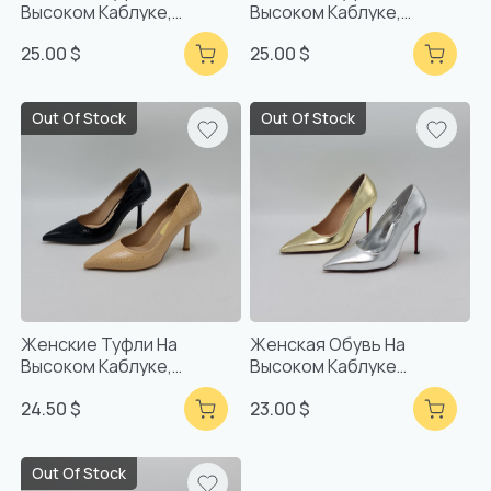
Высоком Каблуке,
Высоком Каблуке,
Удобные, Ручной Работы,
Удобные, Ручной Работы,
25.00 $
25.00 $
Турецкое Качество
Турецкое Качество
Out Of Stock
Out Of Stock
Женские Туфли На
Женская Обувь На
Высоком Каблуке,
Высоком Каблуке
Удобные, Ручной Работы,
Удобная Обувь Высокого
24.50 $
23.00 $
Турецкое Качество
Турецкого Качества
Ручной Работы Оптом
Out Of Stock