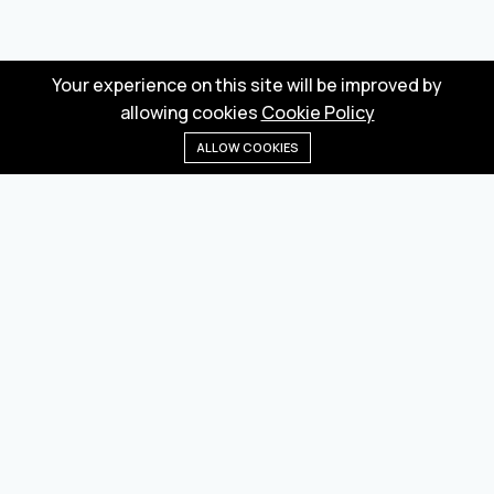
Your experience on this site will be improved by
allowing cookies
Cookie Policy
ALLOW COOKIES
Home
Menu
Categories
Wishlist
Cart
Wholesale marketplace for buying and selling goods
from Turkey and China
Privacy Policy
Terms