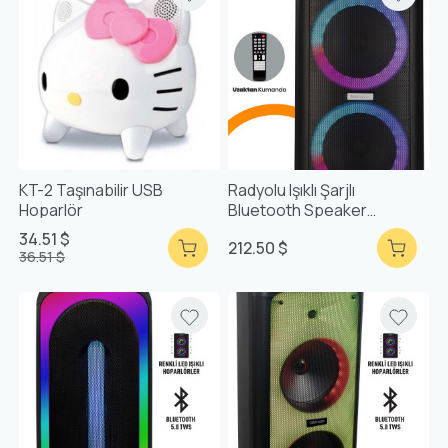
KT-2 Taşınabilir USB
Radyolu Işıklı Şarjlı
Hoparlör
Bluetooth Speaker
Hoparlör Party Box
34.51 $
212.50 $
36.51 $