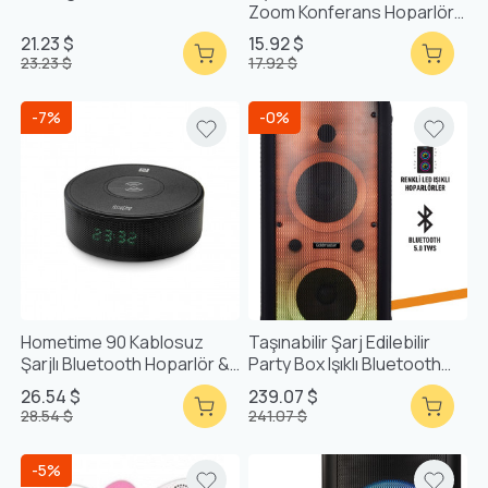
Zoom Konferans Hoparlörü
Geniş Ekranlı Alarm Saat
21.23 $
15.92 $
23.23 $
17.92 $
-7%
-0%
Hometime 90 Kablosuz
Taşınabilir Şarj Edilebilir
Şarjlı Bluetooth Hoparlör &
Party Box Işıklı Bluetooth
Alarm Saat
Hoparlör
26.54 $
239.07 $
28.54 $
241.07 $
-5%