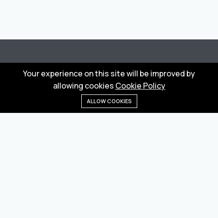
Your experience on this site will be improved by
allowing cookies
Cookie Policy
Wholesale marketplace for buying and selling goods
ALLOW COOKIES
from Turkey and China
Home
Menu
Categories
Wishlist
Cart
Privacy Policy
Terms
We are online: