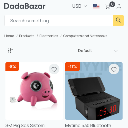
0
USD
Home
Products
Electronics
Computers and Notebooks
Default
-8%
-11%
S-3 Pıg Ses Sistemi
Mytime 530 Bluetooth