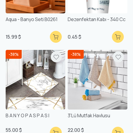
Aqua - Banyo Seti B0261
Dezenfektan Kabı - 340 Cc
15.99 $
0.45 $
-38%
-38%
B A N Y O P A S P A S I
3'lü Mutfak Havlusu
55.00 $
22.00 $