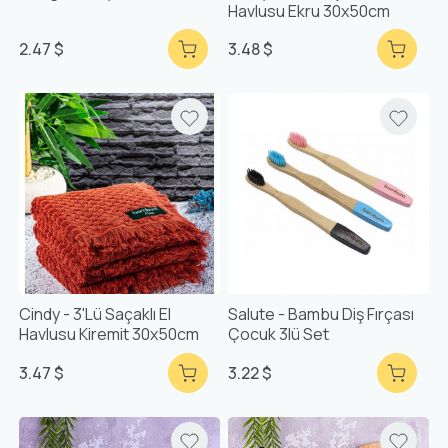
Havlusu Ekru 30x50cm
2.47 $
3.48 $
Cindy - 3'lü Saçaklı El
Salute - Bambu Diş Fırçası
Havlusu Kiremit 30x50cm
Çocuk 3lü Set
3.47 $
3.22 $