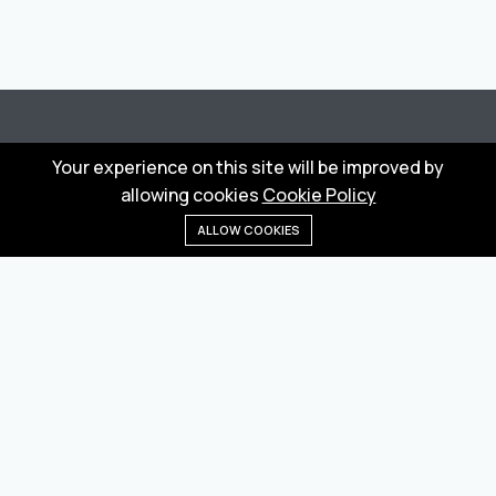
Your experience on this site will be improved by
allowing cookies
Cookie Policy
Wholesale marketplace for buying and selling goods
ALLOW COOKIES
from Turkey and China
Home
Menu
Categories
Wishlist
Cart
Privacy Policy
Terms
We are online: