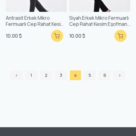
Antrasit Erkek Mikro
Siyah Erkek Mikro Fermuarlı
Fermuarlı Cep Rahat Kesim
Cep Rahat Kesim Eşofman
Eşofman Alt F71903
Alt F71903
10.00 $
10.00 $
‹
1
2
3
4
5
6
›