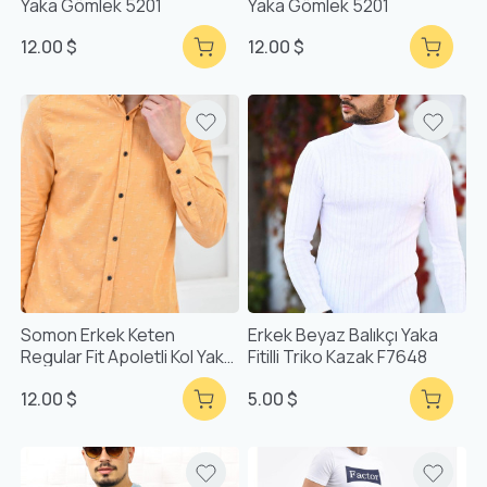
Yaka Gömlek 5201
Yaka Gömlek 5201
12.00 $
12.00 $
Somon Erkek Keten
Erkek Beyaz Balıkçı Yaka
Regular Fit Apoletli Kol Yaka
Fitilli Triko Kazak F7648
Düğmeli Gömlek 5191
12.00 $
5.00 $