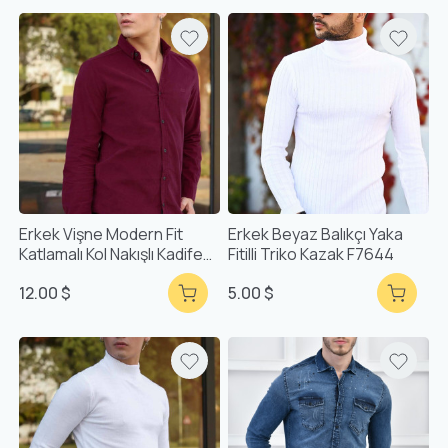
Erkek Vişne Modern Fit
Erkek Beyaz Balıkçı Yaka
Katlamalı Kol Nakışlı Kadife
Fitilli Triko Kazak F7644
Gömlek F5147
12.00 $
5.00 $