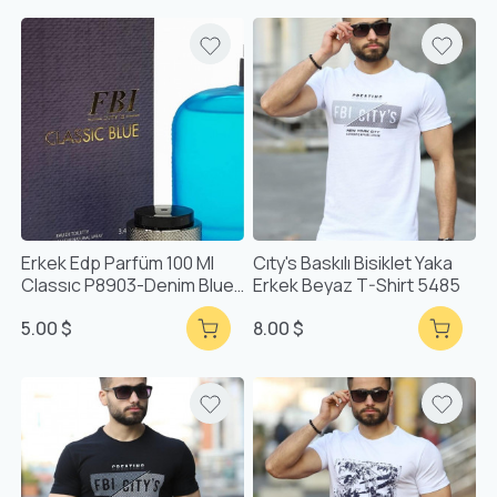
Erkek Edp Parfüm 100 Ml
Cıty's Baskılı Bisiklet Yaka
Classıc P8903-Denim Blue
Erkek Beyaz T-Shirt 5485
-87963002364
5.00 $
8.00 $