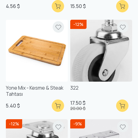
4.56 $
15.50 $
-12%
Yone Mix - Kesme & Steak
322
Tahtası
17.50 $
5.40 $
20.00 $
-12%
-9%