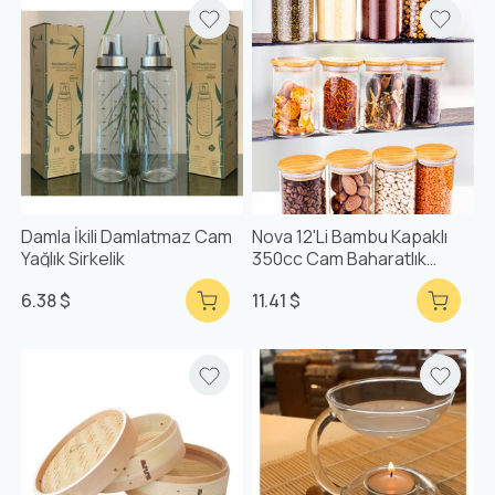
Damla İkili Damlatmaz Cam
Nova 12'li Bambu Kapaklı
Yağlık Sirkelik
350cc Cam Baharatlık
Doğal Vakumlu Bambu
6.38 $
11.41 $
Kapaklı Hava Almaz