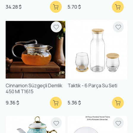
34.28 $
5.70 $
Cinnamon Süzgeçli Demlik
Taktik - 6 Parça Su Seti
450 Ml T1615
9.36 $
5.36 $