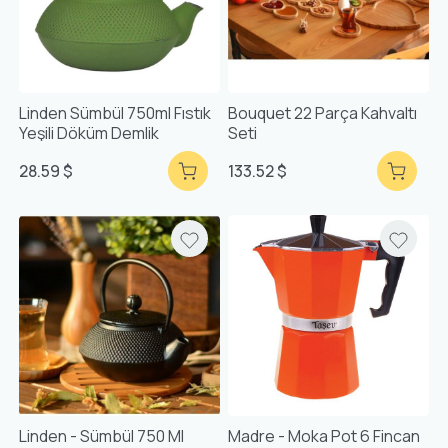
Linden Sümbül 750ml Fıstık
Bouquet 22 Parça Kahvaltı
Yeşili Döküm Demlik
Seti
28.59 $
133.52 $
Linden - Sümbül 750 Ml
Madre - Moka Pot 6 Fincan