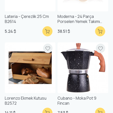
Lateria - Çerezlik 25 Cm
Moderna - 24 Parça
B2614
Porselen Yemek Takımı
Black Treasure
5.24 $
38.51 $
Lorenzo Ekmek Kutusu
Cubano - Moka Pot 9
B2572
Fincan
14.11 $
7.53 $