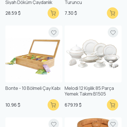
Siyah Döküm Çaydanlık
Turuncu
28.59 $
7.30 $
Bonte - 10 Bölmeli Çay Kabı
Melodi 12 Kişilik 85 Parça
Yemek Takımı B1505
10.96 $
679.19 $