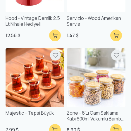
Hood - Vintage Demlik 2.5
Servizio - Wood Amerikan
Lt Nihale Hediyeli
Servis
12.56 $
1.47 $
Majestic - Tepsi Büyük
Zone - 6'lı Cam Saklama
Kabı 600ml Vakumlu Bambu
Kapaklı
7.99 $
8.90 $