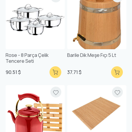
Rose - 8 Parça Çelik
Barile Dik Meşe Fıçı 5 Lt
Tencere Seti
90.51 $
37.71 $