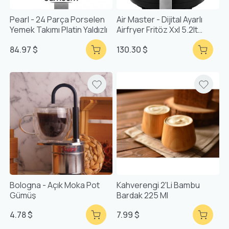
Pearl - 24 Parça Porselen
Air Master - Dijital Ayarlı
Yemek Takımı Platin Yaldızlı
Airfryer Fritöz Xxl 5.2lt
Dokunmatik Dijital Ekran
84.97 $
130.30 $
Bologna - Açık Moka Pot
Kahverengi 2'li Bambu
Gümüş
Bardak 225 Ml
4.78 $
7.99 $