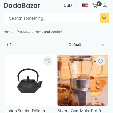
0
USD
Home
Products
Home and comfort
Default
Linden Sümbül Döküm
Silver - Cam Moka Pot 9