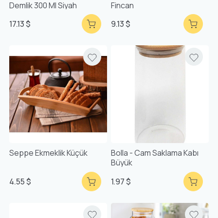
Demlik 300 Ml Siyah
Fincan
17.13 $
9.13 $
Seppe Ekmeklik Küçük
Bolla - Cam Saklama Kabı
Büyük
4.55 $
1.97 $