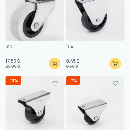
321
104
17.50 $
0.45 $
20.00 $
0.50 $
-13%
-7%