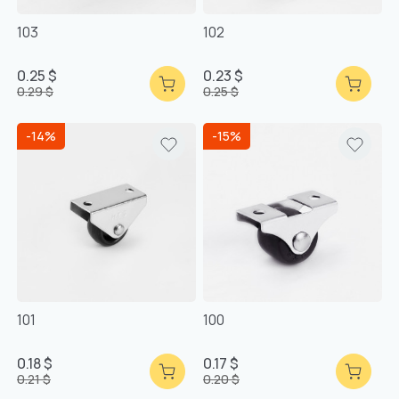
103
102
0.25 $
0.23 $
0.29 $
0.25 $
-14%
-15%
101
100
0.18 $
0.17 $
0.21 $
0.20 $