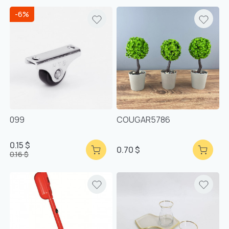
-6%
099
COUGAR5786
0.15 $
0.70 $
0.16 $