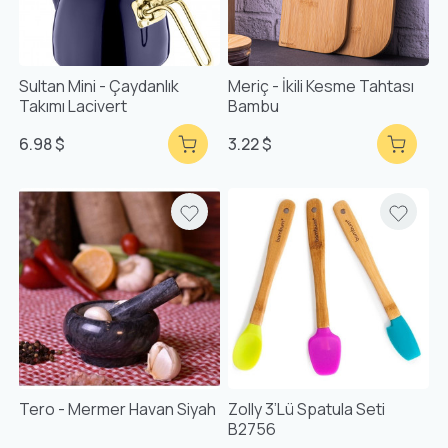
Sultan Mini - Çaydanlık
Meriç - İkili Kesme Tahtası
Takımı Lacivert
Bambu
6.98 $
3.22 $
Tero - Mermer Havan Siyah
Zolly 3’lü Spatula Seti
B2756