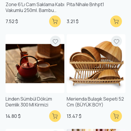
Zone 6'lı Cam Saklama Kabı
Pita Nihale Bnhpt1
Vakumlu 250ml. Bambu
Kapaklı
7.52 $
3.21 $
Linden Sümbül Döküm
Merienda Bulaşık Sepeti 52
Demlik 300 Ml Kirmizi
Cm (BÜYÜK BOY)
14.80 $
13.47 $