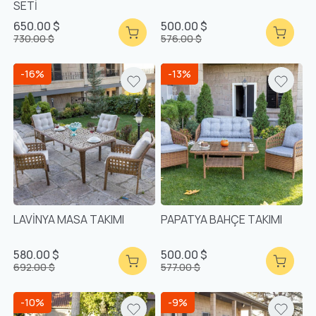
SETİ
650.00 $
500.00 $
730.00 $
576.00 $
-16%
-13%
LAVİNYA MASA TAKIMI
PAPATYA BAHÇE TAKIMI
580.00 $
500.00 $
692.00 $
577.00 $
-10%
-9%