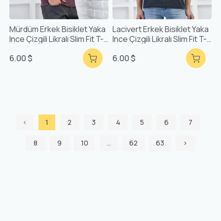
Mürdüm Erkek Bisiklet Yaka
Lacivert Erkek Bisiklet Yaka
Ince Çizgili Likralı Slim Fit T-
Ince Çizgili Likralı Slim Fit T-
Shirt F5432
Shirt F5432
6.00 $
6.00 $
‹
1
2
3
4
5
6
7
8
9
10
...
62
63
›