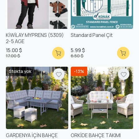
KİWİLAY MYPRENS (5309)
Standard Panel Çit
2-5 AGE
15.00 $
5.99 $
17.00 $
6.50 $
Stokta yok
-13%
GARDENYA İÇİN BAHÇE
ORKİDE BAHÇE TAKIMI