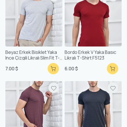
Beyaz Erkek Bisiklet Yaka
Bordo Erkek V Yaka Basıc
Ince Çizgili Likralı Slim Fit T-
Likralı T-Shirt F5123
Shirt F5432
7.00 $
6.00 $