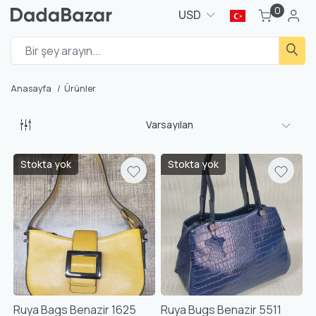
0
USD
Anasayfa
Ürünler
Varsayılan
Stokta yok
Stokta yok
Ruya Bags Benazir 1625
Ruya Bugs Benazir 5511