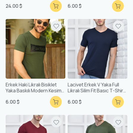
F6021
Kısa Kollu T-Shirt F51534
24.00 $
6.00 $
Erkek Haki Likralı Bisiklet
Lacivet Erkek V Yaka Full
Yaka Baskılı Modern Kesim
Likralı Silim Fit Basıc T-Shirt
Kısa Kollu T-Shirt F51534
F51565
6.00 $
6.00 $