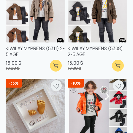
KİWİLAY MYPRENS (5311) 2-
KİWİLAY MYPRENS (5308)
5 AGE
2-5 AGE
16.00 $
15.00 $
18.00 $
17.00 $
-33%
-10%