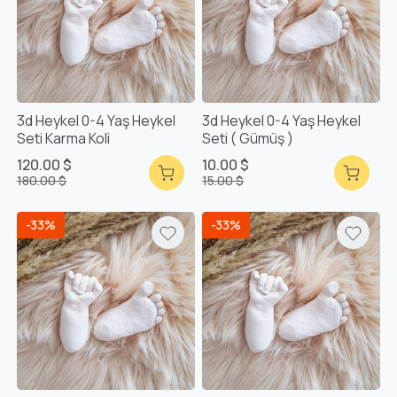
3d Heykel 0-4 Yaş Heykel
3d Heykel 0-4 Yaş Heykel
Seti Karma Koli
Seti ( Gümüş )
120.00 $
10.00 $
180.00 $
15.00 $
-33%
-33%