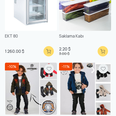
EKT 80
Saklama Kabı
2.20 $
1 260.00 $
3.00 $
-10%
-11%