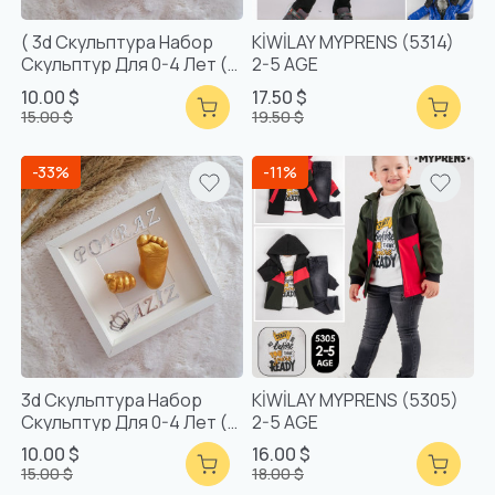
( 3d Скульптура Набор
KİWİLAY MYPRENS (5314)
Скульптур Для 0-4 Лет (
2-5 AGE
Телесный Цвет)
10.00 $
17.50 $
15.00 $
19.50 $
-33%
-11%
3d Скульптура Набор
KİWİLAY MYPRENS (5305)
Скульптур Для 0-4 Лет (
2-5 AGE
Серебристый Цвет)
10.00 $
16.00 $
15.00 $
18.00 $