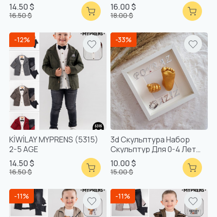
14.50 $
16.00 $
16.50 $
18.00 $
-12%
-33%
KİWİLAY MYPRENS (5315)
3d Скульптура Набор
2-5 AGE
Скульптур Для 0-4 Лет
(золотой Цвет)
14.50 $
10.00 $
16.50 $
15.00 $
-11%
-11%