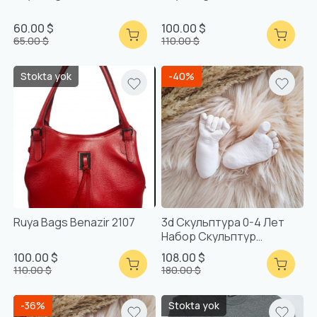
60.00 $
100.00 $
65.00 $
110.00 $
Stokta yok
-40%
Ruya Bags Benazir 2107
3d Скульптура 0-4 Лет
Набор Скульптур
Смешанная Упаковка
100.00 $
108.00 $
110.00 $
180.00 $
-36%
Stokta yok