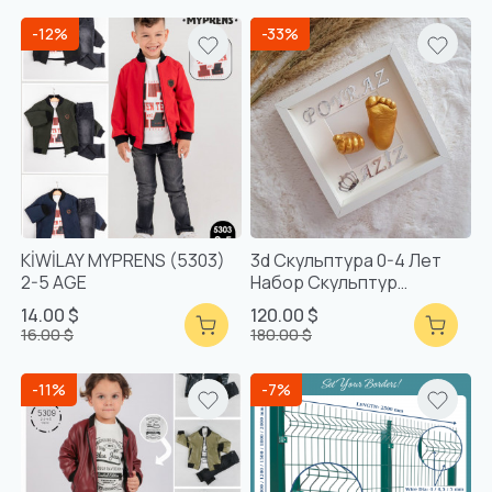
-12%
-33%
KİWİLAY MYPRENS (5303)
3d Скульптура 0-4 Лет
2-5 AGE
Набор Скульптур
Смешанная Упаковка
14.00 $
120.00 $
16.00 $
180.00 $
-11%
-7%