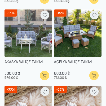
846.00 $
1 100.00 $
-13%
-15%
AKASYA BAHÇE TAKIMI
AÇELYA BAHÇE TAKIMI
500.00 $
600.00 $
576.00 $
712.00 $
-33%
-33%