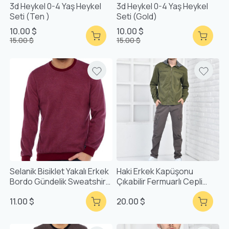
3d Heykel 0-4 Yaş Heykel
3d Heykel 0-4 Yaş Heykel
Seti (ten )
Seti (gold)
10.00 $
10.00 $
15.00 $
15.00 $
Selanik Bisiklet Yakalı Erkek
Haki Erkek Kapüşonu
Bordo Gündelik Sweatshirt
Çıkabilir Fermuarlı Cepli
- Turkish (Sheınsıde
Mevsimlik Mont F6038
11.00 $
20.00 $