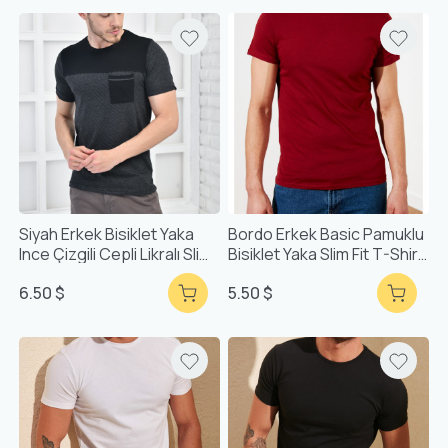
Siyah Erkek Bisiklet Yaka
Bordo Erkek Basic Pamuklu
Ince Çizgili Cepli Likralı Slim
Bisiklet Yaka Slim Fit T-Shirt
Fit T-Shirt F5413
F51624
6.50 $
5.50 $