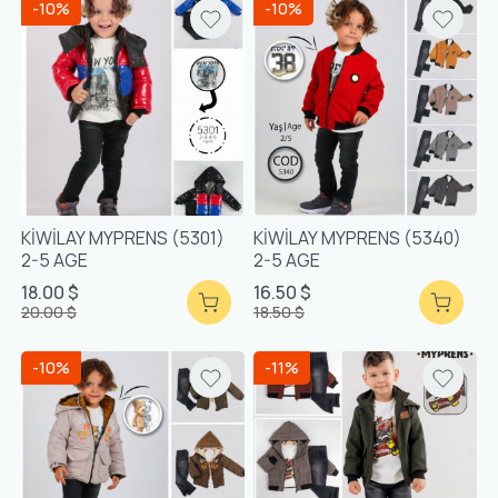
-10%
-10%
KİWİLAY MYPRENS (5301)
KİWİLAY MYPRENS (5340)
2-5 AGE
2-5 AGE
18.00 $
16.50 $
20.00 $
18.50 $
-10%
-11%