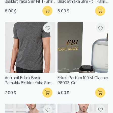
Bisiklet Yaka Slim Fit T-Shirt
Bisiklet Yaka Slim Fit T-Shirt
F51624
F51624
6.00 $
6.00 $
Antrasit Erkek Basic
Erkek Parfüm 100 Ml Classıc
Pamuklu Bisiklet Yaka Slim
P8903-Gri
Fit T-Shirt F51624
7.00 $
4.00 $