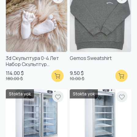
3d Скульптура 0-4 Лет
Gemos Sweatshirt
Набор Скульптур
Смешанная Упаковка
114.00 $
9.50 $
180.00 $
10.00 $
Stokta yok
Stokta yok