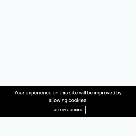
Your experience on this site will be improved by
allowing cookies.
ALLOW COOKIES
Anasayfa
Menü
Kategoriler
Dilek Listesi
Sepet