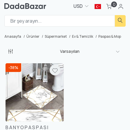
0
USD
Anasayfa
Ürünler
Süpermarket
Ev & Temizlik
Paspas & Mop
Varsayılan
-38%
B A N Y O P A S P A S I