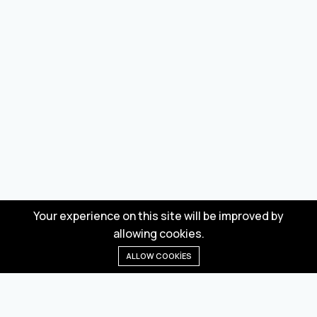
Your experience on this site will be improved by
allowing cookies.
ALLOW COOKIES
Anasayfa
Menü
Kategoriler
Dilek Listesi
Sepet