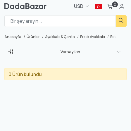
0
USD
Anasayfa
Ürünler
Ayakkabı & Çanta
Erkek Ayakkabı
Bot
Varsayılan
0 Ürün bulundu