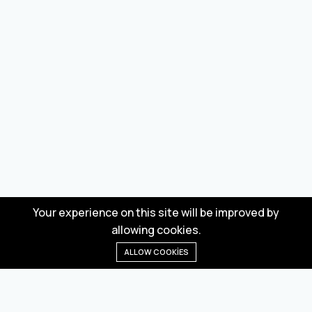
Your experience on this site will be improved by
allowing cookies.
ALLOW COOKIES
Anasayfa
Menü
Kategoriler
Dilek Listesi
Sepet