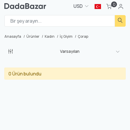
0
USD
Anasayfa
Ürünler
Kadın
İç Giyim
Çorap
Varsayılan
0 Ürün bulundu