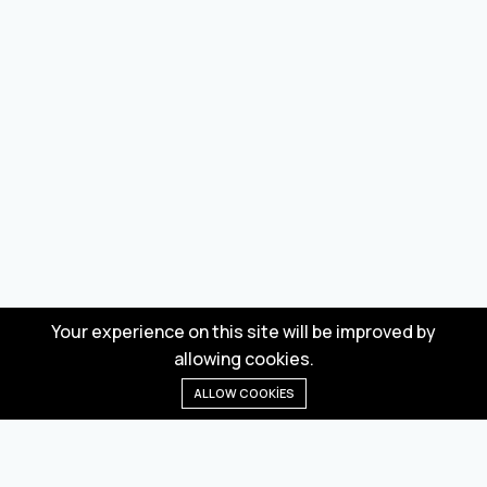
Your experience on this site will be improved by
allowing cookies.
ALLOW COOKIES
Anasayfa
Menü
Kategoriler
Dilek Listesi
Sepet