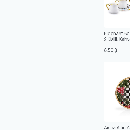
Elephant Beya
2 Kişilik Ka
8.50 $
Aisha Altın Y