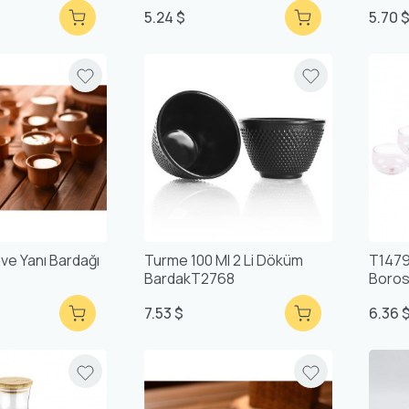
5.24 $
5.70 
hve Yanı Bardağı
Turme 100 Ml 2 Li Döküm
T1479 
BardakT2768
Boros
Takım
7.53 $
6.36 