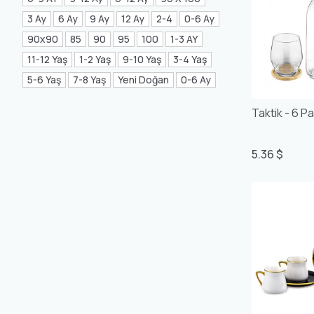
Mea Concept
(20)
3 Ay
6 Ay
9 Ay
12 Ay
2-4
0-6 Ay
90x90
85
90
95
100
1-3 AY
GLORIA Home
(21)
11-12 Yaş
1-2 Yaş
9-10 Yaş
3-4 Yaş
5-6 Yaş
7-8 Yaş
Yeni Doğan
0-6 Ay
Taktik - 6 P
5.36 $