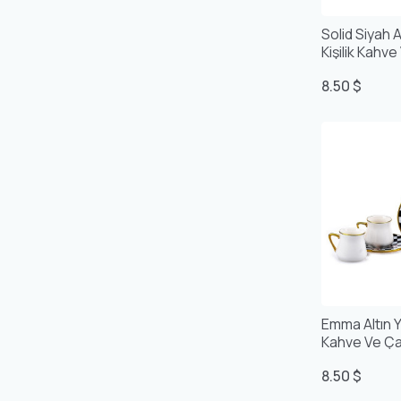
Solid Siyah Al
Kişilik Kahv
8.50 $
Emma Altın Yal
Kahve Ve Ça
8.50 $