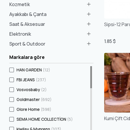
Kozmetik
Ayakkabı & Çanta
Saat & Aksesuar
Sipsi-12 Pa
Elektronik
1.85 $
Sport & Outdoor
Markalara göre
HAN GARDEN
(12)
FBI JEANS
(237)
Vosvosbaby
(2)
Goldmaster
(692)
Glore Home
(598)
Kumi Çift Ci
SEMA HOME COLLECTİON
(5)
kiwilay & Myprens
(103)