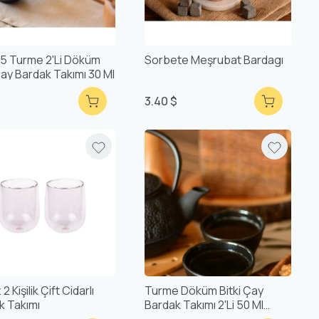
5 Turme 2'li Döküm
Sorbete Meşrubat Bardagı
Çay Bardak Takımı 30 Ml
$
3.40 $
2 Kişilik Çift Cidarlı
Turme Döküm Bitki Çay
k Takımı
Bardak Takımı 2'li 50 Ml