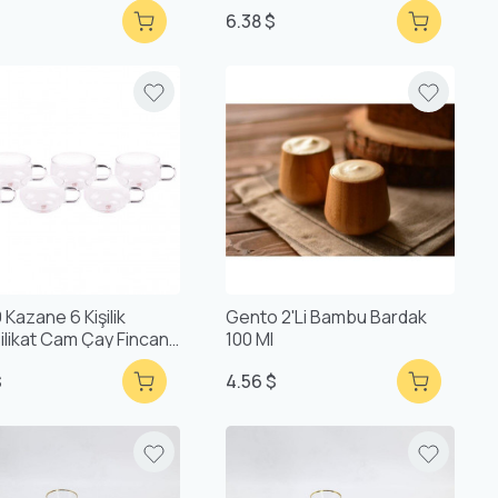
Tt2769
$
6.38 $
Kazane 6 Kişilik
Gento 2'li Bambu Bardak
ilikat Cam Çay Fincan
100 Ml
ı
$
4.56 $