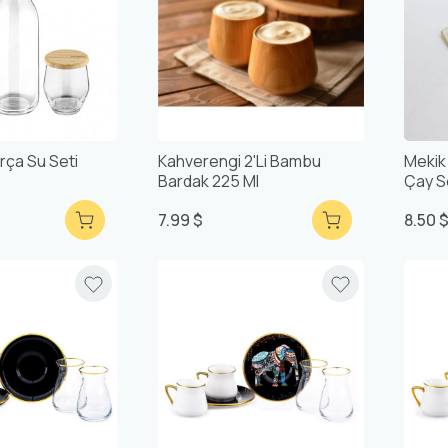
arça Su Seti
Kahverengi 2'li Bambu
Mekik 
Bardak 225 Ml
Çay S
7.99 $
8.50 