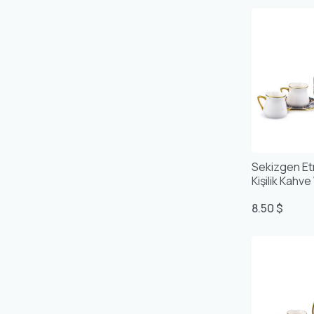
Sekizgen Etni
Kişilik Kahv
8.50 $