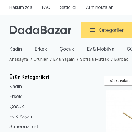
Hakkımızda
FAQ
Satıcı ol
Alım noktaları
Kategoriler
Kadin
Erkek
Çocuk
Ev & Mobilya
S
Anasayfa
Ürünler
Ev & Yaşam
Sofra & Mutfak
Bardak
Ürün Kategorileri
Varsayılan
Kadın
Erkek
Çocuk
Ev & Yaşam
Süpermarket