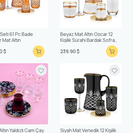
 Seti 61 Pc Bade
Beyaz Mat Altın Oscar 12
 Mat Altın
Kişilik Sürahi Bardak Sofra
Takımı - 61 Parça Su Takımı
0 $
239.90 $
Altın Yaldızlı Cam Çay
Siyah Mat Venedik 12 Kişilik