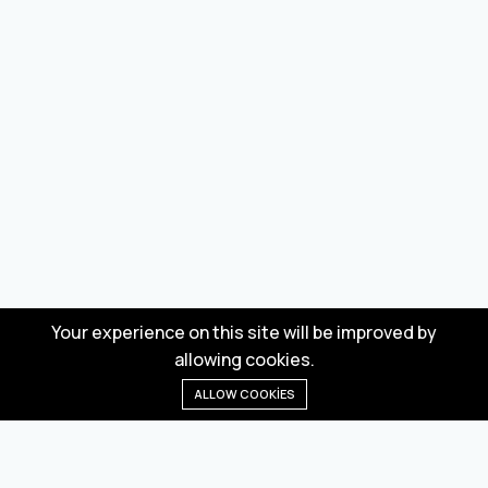
Your experience on this site will be improved by
allowing cookies.
ALLOW COOKIES
Anasayfa
Menü
Kategoriler
Dilek Listesi
Sepet