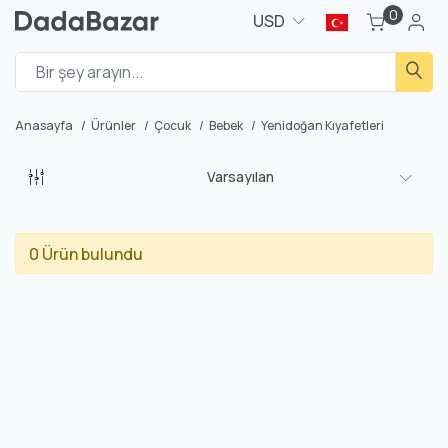
0
USD
Anasayfa
Ürünler
Çocuk
Bebek
Yenidoğan Kıyafetleri
Varsayılan
0 Ürün bulundu