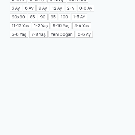
Mea Concept
(20)
3 Ay
6 Ay
9 Ay
12 Ay
2-4
0-6 Ay
90x90
85
90
95
100
1-3 AY
GLORIA Home
(21)
11-12 Yaş
1-2 Yaş
9-10 Yaş
3-4 Yaş
5-6 Yaş
7-8 Yaş
Yeni Doğan
0-6 Ay