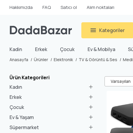
Hakkımızda
FAQ
Satıcı ol
Alım noktaları
Kategoriler
Kadin
Erkek
Çocuk
Ev & Mobilya
S
Anasayfa
Ürünler
Elektronik
TV & Görüntü & Ses
Medi
Ürün Kategorileri
Varsayılan
Kadın
Erkek
Çocuk
Ev & Yaşam
Süpermarket