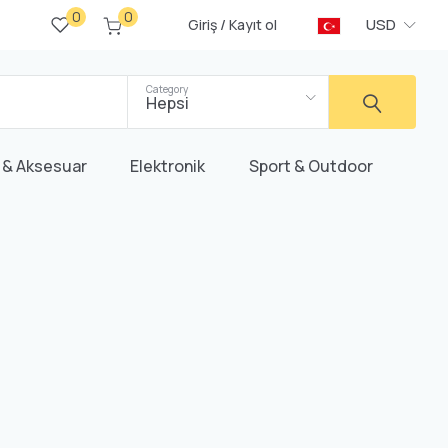
0
0
/
USD
Giriş
Kayıt ol
Category
Hepsi
 & Aksesuar
Elektronik
Sport & Outdoor