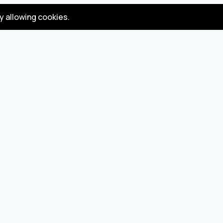
by allowing cookies.
Gizlilik
Koşullar
Politikası