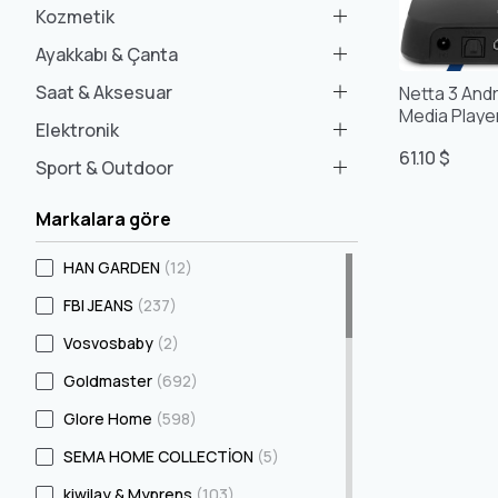
Kozmetik
Ayakkabı & Çanta
Saat & Aksesuar
Netta 3 Andr
Media Player 
Elektronik
Kumanda Kla
61.10 $
Özellikli Tv 
Sport & Outdoor
Markalara göre
HAN GARDEN
(12)
FBI JEANS
(237)
Vosvosbaby
(2)
Goldmaster
(692)
Glore Home
(598)
SEMA HOME COLLECTİON
(5)
kiwilay & Myprens
(103)