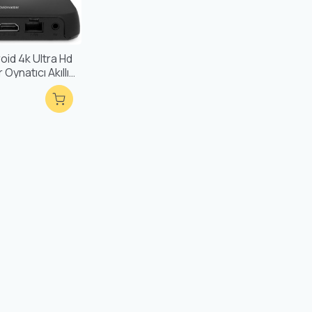
oid 4k Ultra Hd
Oynatıcı Akıllı
vyeli Air Mouse
Box