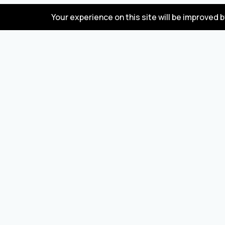
Your experience on this site will be improved 
FAQ
Türkiye ve Çin'den mal alıp satmak için toptan satış
pazarı
© 2023 DadaBazar. Tüm hakları saklıdır.