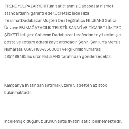
TRENDYOL PAZARYERİTüm satıcılarımız Dadabazar hizmet
standartlarını garanti eder.Ücretsiz İade Hızlı
TeslimatDadabazar Müşteri DesteğiSatıcı: FBI JEANS Satıcı
Ünvanı: FBI MAĞAZACILIK TEKSTİL SANAYİ VE TİCARET LİMİTED
ŞİRKETİ İletişim: Satıcının Dadabazar tarafından teyit edilmiş e-
posta ve iletişim adresi kayıt altındadır. Şehir: Şanlıurfa Mersis
Numarası: 0385118848500001 Vergi Kimlik Numarası:
3851188485 Bu ürün FBI JEANS tarafından gönderilecektir.
Kampanya fiyatından satılmak üzere 5 adetten az stok
bulunmaktadır.
İncelemiş olduğunuz ürünün satış fiyatını satıcı belirlemektedir.