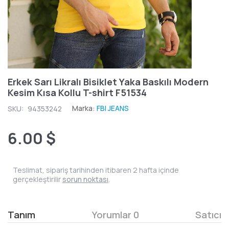
Erkek Sarı Likralı Bisiklet Yaka Baskılı Modern
Kesim Kısa Kollu T-shirt F51534
Marka:
FBI JEANS
SKU:
94353242
6.00 $
Teslimat, sipariş tarihinden itibaren 2 hafta içinde
gerçekleştirilir
sorun noktası
.
Tanım
Yorumlar 0
Satıcı