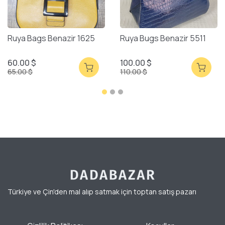
Ruya Bags Benazir 1625
Ruya Bugs Benazir 5511
60.00 $
100.00 $
65.00 $
110.00 $
Türkiye ve Çin'den mal alıp satmak için toptan satış pazarı