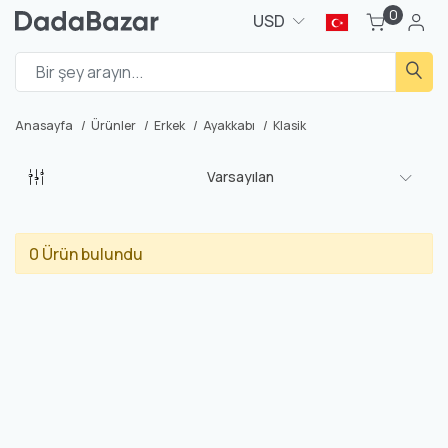
0
USD
Anasayfa
Ürünler
Erkek
Ayakkabı
Klasik
Varsayılan
0 Ürün bulundu