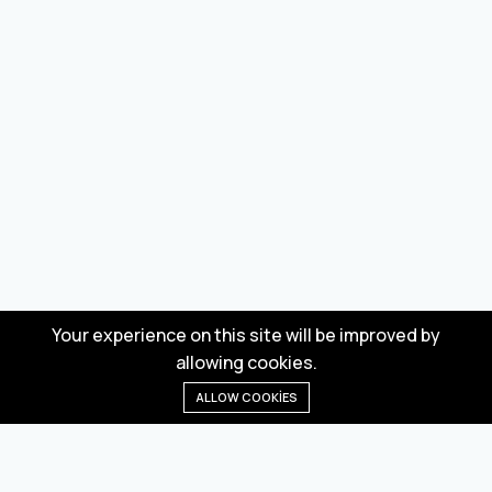
Your experience on this site will be improved by
allowing cookies.
ALLOW COOKIES
Anasayfa
Menü
Kategoriler
Dilek Listesi
Sepet