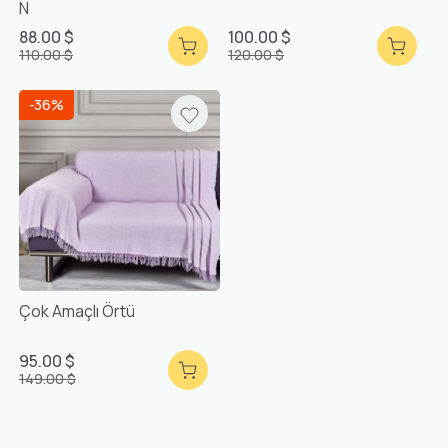
N
88.00 $
100.00 $
110.00 $
120.00 $
-36%
Çok Amaçlı Örtü
95.00 $
149.00 $