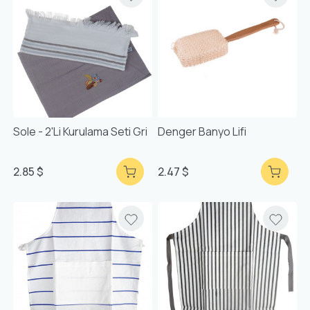
Sole - 2'li Kurulama Seti Gri
Denger Banyo Lifi
2.85 $
2.47 $