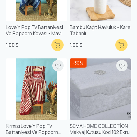
Love'n Pop Tv Battaniyesi
Bambu Kağıt Havluluk - Kare
Ve Popcorn Kovası - Mavi
Tabanlı
1.00 $
1.00 $
-30%
Kırmızı Love'n Pop Tv
SEMA HOME COLLECTİON
Battaniyesi Ve Popcorn
Makyaj Kutusu Kod 102 Ekru