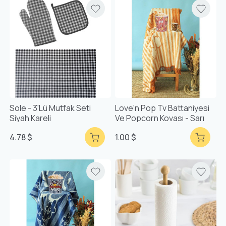
Sole - 3'lü Mutfak Seti
Love'n Pop Tv Battaniyesi
Siyah Kareli
Ve Popcorn Kovası - Sarı
4.78 $
1.00 $