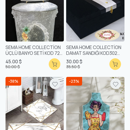
SEMA HOME COLLECTİON
SEMA HOME COLLECTİON
ÜÇLÜ BANYO SETİ KOD 720
DAMAT SANDIĞI KOD302
GÜMÜŞ
EREN
45.00 $
30.00 $
50.00 $
35.50 $
-38%
-23%