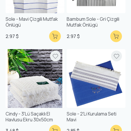
Sole - Mavi Çizgili Mutfak
Bambum Sole - Gri Çizgili
Önlügü
Mutfak Önlügü
2.97 $
2.97 $
Cindy - 3'lü Saçaklı El
Sole - 2'li Kurulama Seti
Havlusu Ekru 30x50cm
Mavi
3.48 $
2.85 $