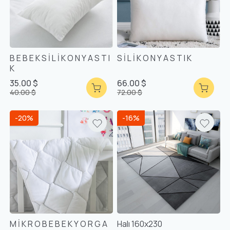
B E B E K S İ L İ K O N Y A S T I
S İ L İ K O N Y A S T I K
K
35.00 $
66.00 $
40.00 $
72.00 $
-20%
-16%
M İ K R O B E B E K Y O R G A
Halı 160x230