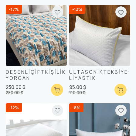
-17%
-13%
D E S E N L İ Ç İ F T K İ Ş İ L İ K
U L T A S O N İ K T E K B İ Y E
Y O R G A N
L İ Y A S T I K
230.00 $
95.00 $
280.00 $
110.00 $
-12%
-8%