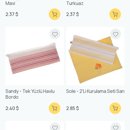
Mavi
Turkuaz
2.37 $
2.37 $
Sandy - Tek Yüzlü Havlu
Sole - 2'li Kurulama Seti Sarı
Bordo
2.40 $
2.85 $