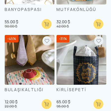
B A N Y O P A S P A S I
M U T F A K Ö N L Ü Ğ Ü
55.00 $
32.00 $
90.00 $
42.00 $
-45%
-31%
B U L A Ş I K A L T L I Ğ I
K İ R L İ S E P E T İ
12.00 $
65.00 $
22.00 $
95.00 $