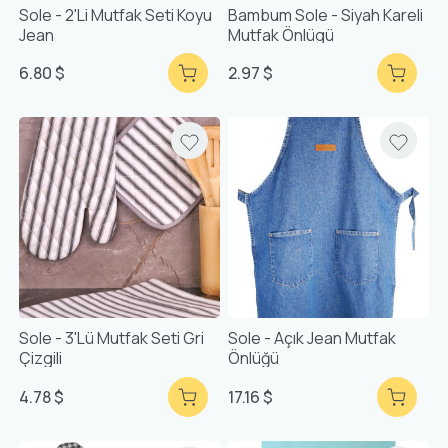
Sole - 2'li Mutfak Seti Koyu
Bambum Sole - Siyah Kareli
Jean
Mutfak Önlügü
6.80 $
2.97 $
Sole - 3'lü Mutfak Seti Gri
Sole - Açık Jean Mutfak
Çizgili
Önlüğü
4.78 $
17.16 $