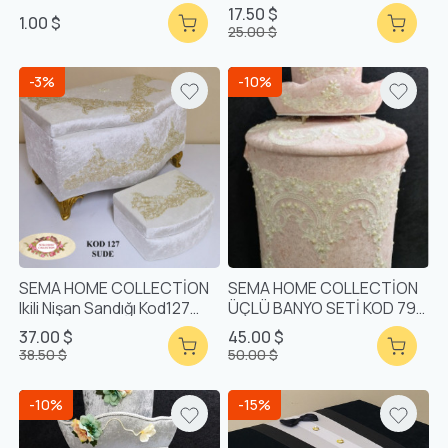
Kovası
17.50 $
1.00 $
25.00 $
-3%
-10%
SEMA HOME COLLECTİON
SEMA HOME COLLECTİON
Ikili Nişan Sandığı Kod127
ÜÇLÜ BANYO SETİ KOD 791
Sude
PUDRA
37.00 $
45.00 $
38.50 $
50.00 $
-10%
-15%