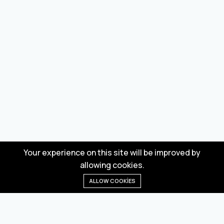
Your experience on this site will be improved by
allowing cookies.
ALLOW COOKIES
Anasayfa
Menü
Kategoriler
Dilek Listesi
Sepet