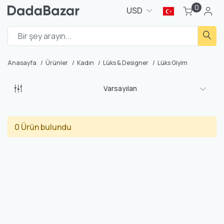
0
USD
Anasayfa
Ürünler
Kadın
Lüks & Designer
Lüks Giyim
Varsayılan
0 Ürün bulundu