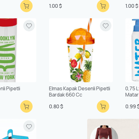
si
1.00 $
1.00 $
li Pipetli
Elmas Kapak Desenli Pipetli
0,75 L
Bardak 660 Cc
Matar
0.80 $
0.99 