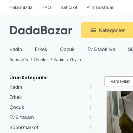
Hakkımızda
FAQ
Satıcı ol
Alım noktaları
Kategoriler
Kadin
Erkek
Çocuk
Ev & Mobilya
S
Anasayfa
Ürünler
Kadın
Giyim
Ürün Kategorileri
Varsayılan
Kadın
Erkek
Çocuk
Ev & Yaşam
Süpermarket