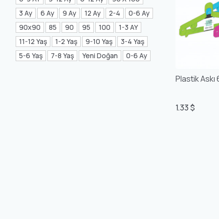
Mea Concept
(20)
3 Ay
6 Ay
9 Ay
12 Ay
2-4
0-6 Ay
90x90
85
90
95
100
1-3 AY
GLORIA Home
(21)
11-12 Yaş
1-2 Yaş
9-10 Yaş
3-4 Yaş
5-6 Yaş
7-8 Yaş
Yeni Doğan
0-6 Ay
Plastik Askı 6
1.33 $