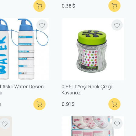
0.38 $
t Askılı Water Desenli
0,95 Lt Yeşil Renk Çizgili
a
Kavanoz
$
0.91 $