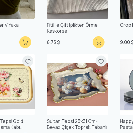
Crop Büstiyer V Yaka
Fitil Ile Çift Iplikten Örme
Crop 
Kaşkorse
8.75 $
9.00 
Tepsi Gold
Sultan Tepsi 25x31 Cm-
Happy
lama Kabı
Beyaz Çiçek Toprak Tabanlı
Pasta 