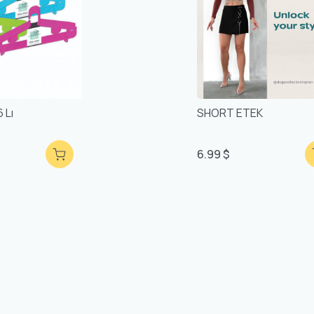
 Lı
SHORT ETEK
6.99 $