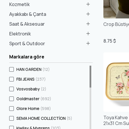
Kozmetik
Ayakkabı & Çanta
Saat & Aksesuar
Elektronik
8.75 $
Sport & Outdoor
Markalara göre
HAN GARDEN
(12)
FBI JEANS
(237)
Vosvosbaby
(2)
Goldmaster
(692)
Glore Home
(598)
Toya Kahve 
SEMA HOME COLLECTİON
(5)
21x31 Cm Su
kiwilay & Myprens
(103)