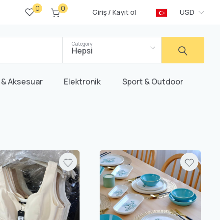
0
0
/
USD
Giriş
Kayıt ol
Category
Hepsi
 & Aksesuar
Elektronik
Sport & Outdoor