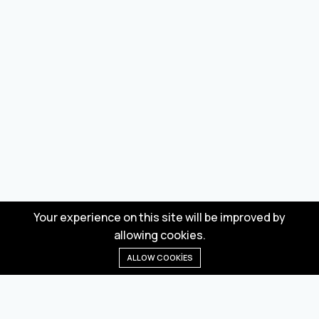
Your experience on this site will be improved by
allowing cookies.
ALLOW COOKIES
Anasayfa
Menü
Kategoriler
Dilek Listesi
Sepet