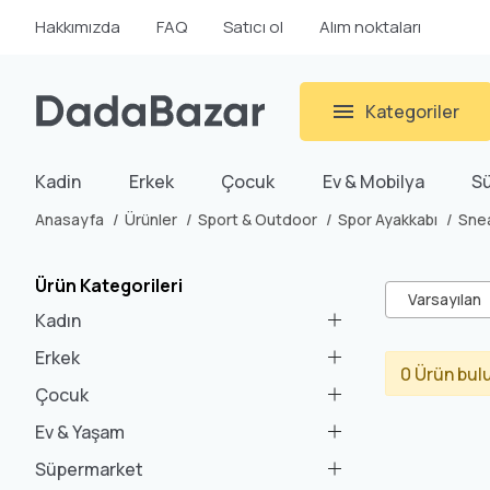
Hakkımızda
FAQ
Satıcı ol
Alım noktaları
Kategoriler
Kadin
Erkek
Çocuk
Ev & Mobilya
S
Anasayfa
Ürünler
Sport & Outdoor
Spor Ayakkabı
Sne
Ürün Kategorileri
Varsayılan
Kadın
Erkek
0 Ürün bul
Çocuk
Ev & Yaşam
Süpermarket