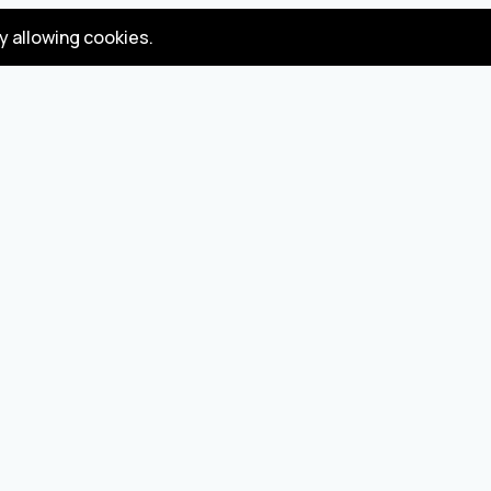
by allowing cookies.
Gizlilik
Koşullar
Politikası