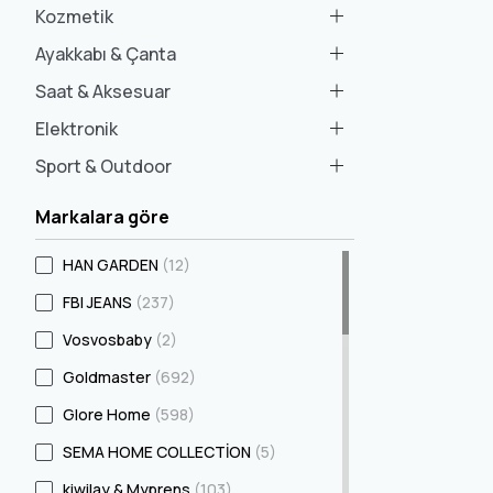
Kozmetik
Ayakkabı & Çanta
Saat & Aksesuar
Elektronik
Sport & Outdoor
Markalara göre
HAN GARDEN
(12)
FBI JEANS
(237)
Vosvosbaby
(2)
Goldmaster
(692)
Glore Home
(598)
SEMA HOME COLLECTİON
(5)
kiwilay & Myprens
(103)