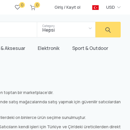
0
0
/
USD
Giriş
Kayıt ol
Category
Hepsi
 & Aksesuar
Elektronik
Sport & Outdoor
n toptan bir marketplace’dir.
nde satış mağazalarında satış yapmak için güvenilir satıcılardan
orilerdeki on binlerce ürün seçime sunulmuştur.
cıların kendi işleri için Türkiye ve Çin'deki üreticilerden direkt