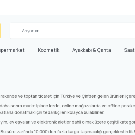
üpermarket
Kozmetik
Ayakkabı & Çanta
Saat
rakende ve toptan ticaret için Türkiye ve Çin'den gelen ürünleri içere
a daha sonra marketplace lerde, online mağazalarda ve offline perake
iyatlarla donatmak için tedarikçileri kolayca bulabilirler.
yim, ev eşyaları ve elektronik aletler dahil olmak üzere çeşitli kateg
 süre zarfında 10.000'den fazla kargo taşımacılığı gerçekleştirdik.Satı