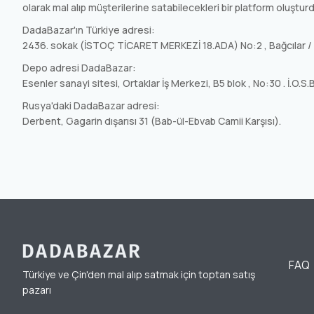
olarak mal alıp müşterilerine satabilecekleri bir platform oluştur
DadaBazar'ın Türkiye adresi:
2436. sokak (İSTOÇ TİCARET MERKEZİ 18.ADA) No:2 , Bağcılar / 
Depo adresi DadaBazar:
Esenler sanayi sitesi, Ortaklar İş Merkezi, B5 blok , No:30 . İ.O.S
Rusya'daki DadaBazar adresi:
Derbent, Gagarin dışarısı 31 (Bab-ül-Ebvab Camii Karşısı).
FAQ
Türkiye ve Çin'den mal alıp satmak için toptan satış
pazarı