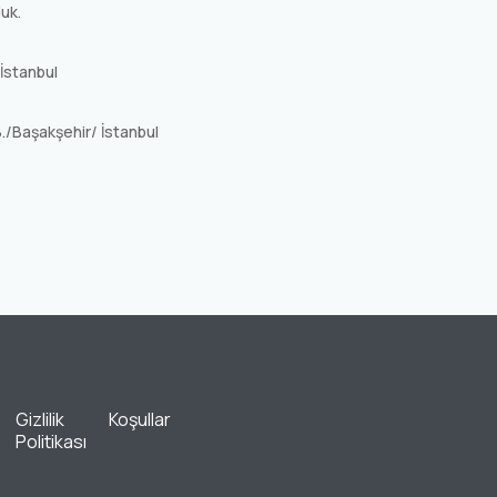
duk.
İstanbul
.B./Başakşehir/ İstanbul
Gizlilik
Koşullar
Politikası