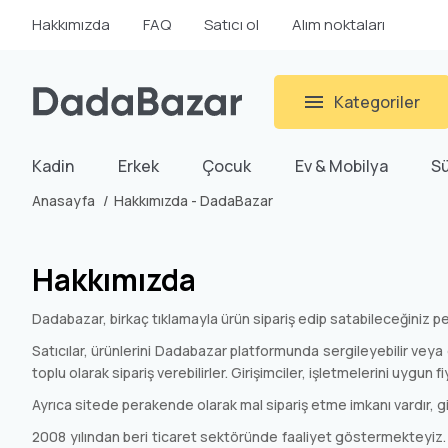
Hakkımızda
FAQ
Satıcı ol
Alım noktaları
Kategoriler
Kadin
Erkek
Çocuk
Ev & Mobilya
S
Anasayfa
Hakkımızda - DadaBazar
Hakkımızda
Dadabazar, birkaç tıklamayla ürün sipariş edip satabileceğiniz pe
Satıcılar, ürünlerini Dadabazar platformunda sergileyebilir vey
toplu olarak sipariş verebilirler. Girişimciler, işletmelerini uygun f
Ayrıca sitede perakende olarak mal sipariş etme imkanı vardır, gi
2008 yılından beri ticaret sektöründe faaliyet göstermekteyiz. Bu