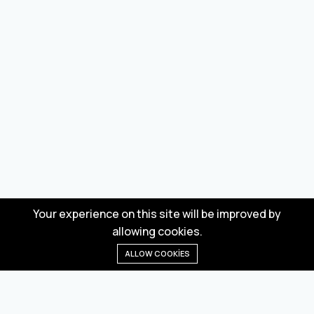
Your experience on this site will be improved by
allowing cookies.
ALLOW COOKIES
Anasayfa
Menü
Kategoriler
Dilek Listesi
Sepet