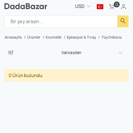
0
USD
Anasayfa
Ürünler
Kozmetik
Epilasyon & Tıraş
Tüy Dökücü
Varsayılan
0 Ürün bulundu