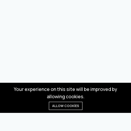
Your experience on this site will be improved by
allowing cookies.
ALLOW COOKIES
Anasayfa
Menü
Kategoriler
Dilek Listesi
Sepet