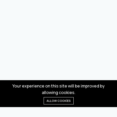
Your experience on this site will be improved by
allowing cookies.
ALLOW COOKIES
Anasayfa
Menü
Kategoriler
Dilek Listesi
Sepet