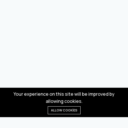
Your experience on this site will be improved by
allowing cookies.
ALLOW COOKIES
Anasayfa
Menü
Kategoriler
Dilek Listesi
Sepet