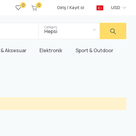
0
0
/
USD
Giriş
Kayıt ol
Category
Hepsi
 & Aksesuar
Elektronik
Sport & Outdoor