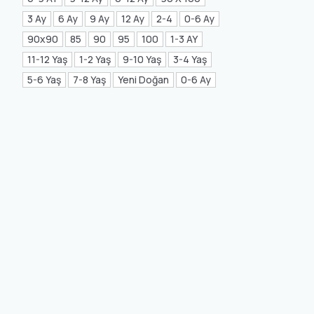
Mea Concept
(20)
3 Ay
6 Ay
9 Ay
12 Ay
2-4
0-6 Ay
90x90
85
90
95
100
1-3 AY
GLORIA Home
(21)
11-12 Yaş
1-2 Yaş
9-10 Yaş
3-4 Yaş
5-6 Yaş
7-8 Yaş
Yeni Doğan
0-6 Ay