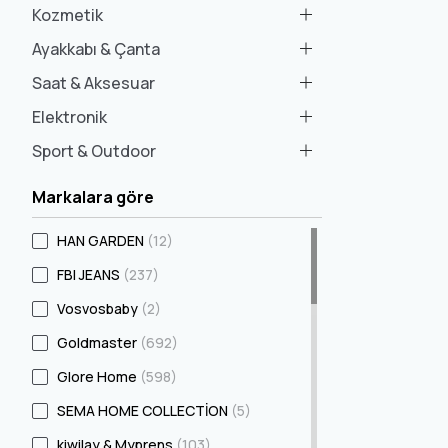
Kozmetik
Ayakkabı & Çanta
Saat & Aksesuar
Elektronik
Sport & Outdoor
Markalara göre
HAN GARDEN
(12)
FBI JEANS
(237)
Vosvosbaby
(2)
Goldmaster
(692)
Glore Home
(598)
SEMA HOME COLLECTİON
(5)
kiwilay & Myprens
(103)