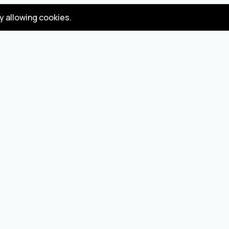
by allowing cookies.
Gizlilik
Koşullar
Politikası