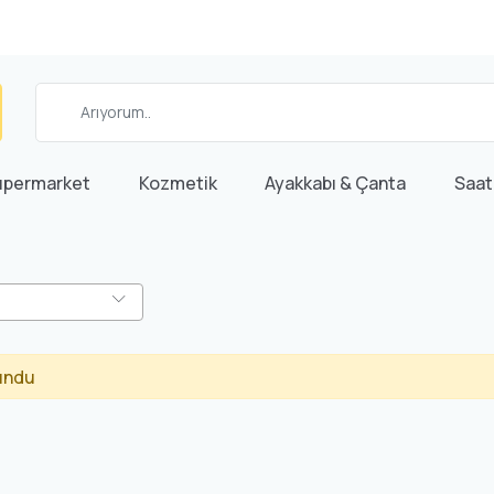
üpermarket
Kozmetik
Ayakkabı & Çanta
Saat
undu