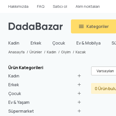
Hakkımızda
FAQ
Satıcı ol
Alım noktaları
Kategoriler
Kadin
Erkek
Çocuk
Ev & Mobilya
S
Anasayfa
Ürünler
Kadın
Giyim
Kazak
Ürün Kategorileri
Varsayılan
Kadın
Erkek
0 Ürün bul
Çocuk
Ev & Yaşam
Süpermarket