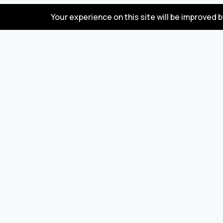
Your experience on this site will be improved 
FAQ
Türkiye ve Çin'den mal alıp satmak için toptan satış
pazarı
© 2023 DadaBazar. Tüm hakları saklıdır.