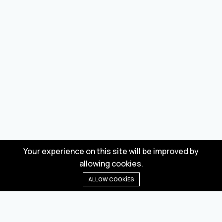
Your experience on this site will be improved by
allowing cookies.
ALLOW COOKIES
Anasayfa
Menü
Kategoriler
Dilek Listesi
Sepet