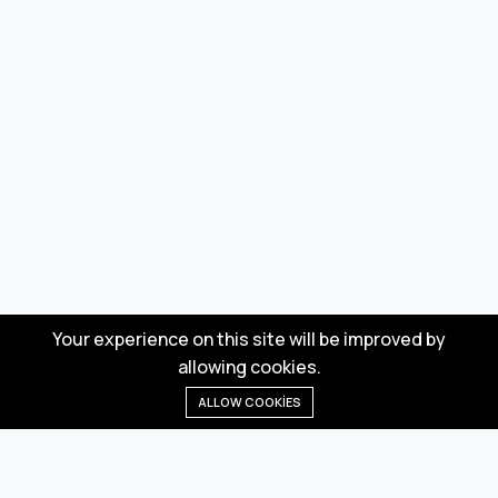
Your experience on this site will be improved by
allowing cookies.
ALLOW COOKIES
Anasayfa
Menü
Kategoriler
Dilek Listesi
Sepet