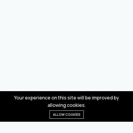
Your experience on this site will be improved by
allowing cookies.
ALLOW COOKIES
Anasayfa
Menü
Kategoriler
Dilek Listesi
Sepet