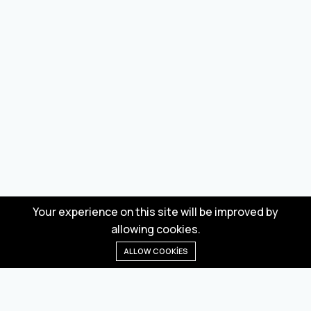
Your experience on this site will be improved by
allowing cookies.
ALLOW COOKIES
Anasayfa
Menü
Kategoriler
Dilek Listesi
Sepet