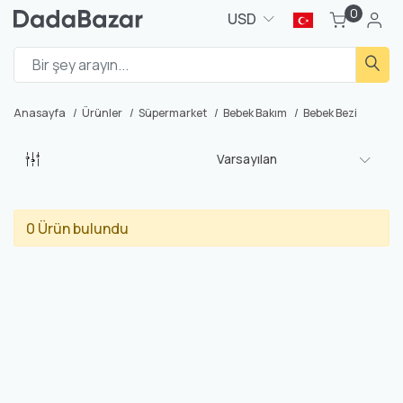
0
USD
Anasayfa
Ürünler
Süpermarket
Bebek Bakım
Bebek Bezi
Varsayılan
0 Ürün bulundu