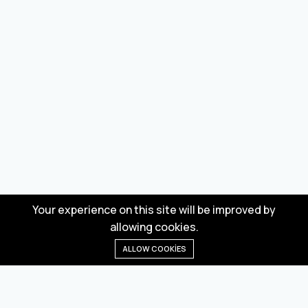
Your experience on this site will be improved by
allowing cookies.
ALLOW COOKIES
Anasayfa
Menü
Kategoriler
Dilek Listesi
Sepet