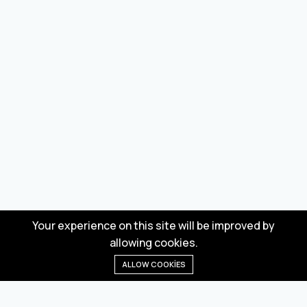
Your experience on this site will be improved by
allowing cookies.
ALLOW COOKIES
Anasayfa
Menü
Kategoriler
Dilek Listesi
Sepet