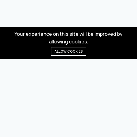
Your experience on this site will be improved by
allowing cookies.
ALLOW COOKIES
Anasayfa
Menü
Kategoriler
Dilek Listesi
Sepet
Türkiye ve Çin'den mal alıp satmak için toptan satış pazarı
Gizlilik Politikası
Koşullar