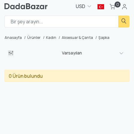
0
USD
Anasayfa
Ürünler
Kadın
Aksesuar & Çanta
Şapka
Varsayılan
0 Ürün bulundu