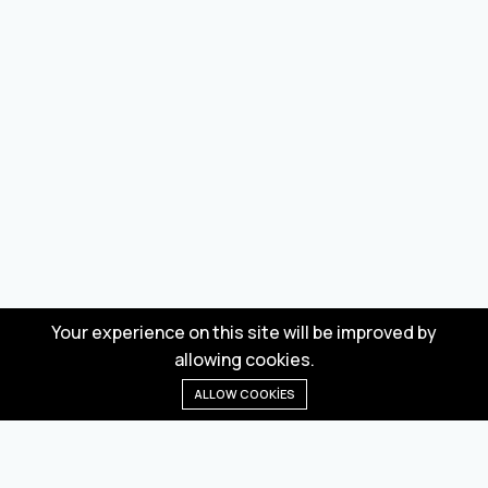
Your experience on this site will be improved by
allowing cookies.
ALLOW COOKIES
Anasayfa
Menü
Kategoriler
Dilek Listesi
Sepet