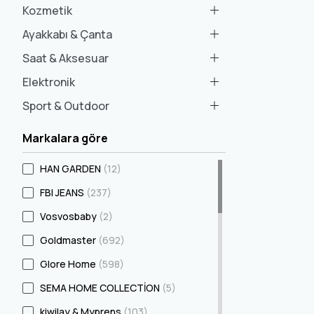
Kozmetik
Ayakkabı & Çanta
Saat & Aksesuar
Elektronik
Sport & Outdoor
Markalara göre
HAN GARDEN
(12)
FBI JEANS
(237)
Vosvosbaby
(2)
Goldmaster
(692)
Glore Home
(598)
SEMA HOME COLLECTİON
(5)
kiwilay & Myprens
(103)