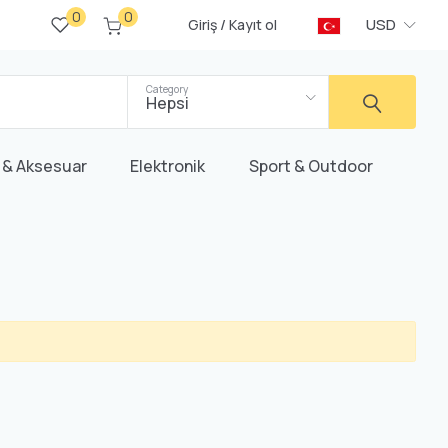
0
0
/
USD
Giriş
Kayıt ol
Category
Hepsi
 & Aksesuar
Elektronik
Sport & Outdoor