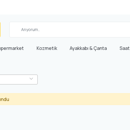
üpermarket
Kozmetik
Ayakkabı & Çanta
Saat
undu