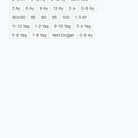
Mea Concept
(20)
3 Ay
6 Ay
9 Ay
12 Ay
2-4
0-6 Ay
90x90
85
90
95
100
1-3 AY
GLORIA Home
(21)
11-12 Yaş
1-2 Yaş
9-10 Yaş
3-4 Yaş
5-6 Yaş
7-8 Yaş
Yeni Doğan
0-6 Ay