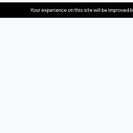
Your experience on this site will be improved 
FAQ
Türkiye ve Çin'den mal alıp satmak için toptan satış
pazarı
© 2023 DadaBazar. Tüm hakları saklıdır.