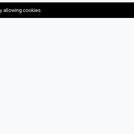
by allowing cookies.
Gizlilik
Koşullar
Politikası