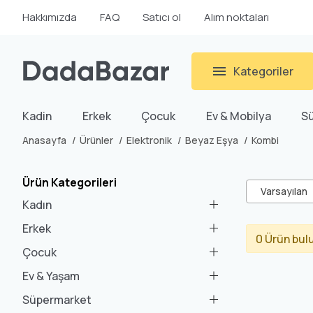
Hakkımızda
FAQ
Satıcı ol
Alım noktaları
Kategoriler
Kadin
Erkek
Çocuk
Ev & Mobilya
S
Anasayfa
Ürünler
Elektronik
Beyaz Eşya
Kombi
Ürün Kategorileri
Varsayılan
Kadın
Erkek
0 Ürün bul
Çocuk
Ev & Yaşam
Süpermarket