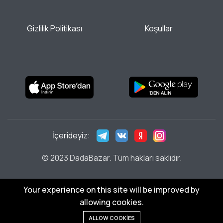
Gizlilik Politikası
Koşullar
İçerideyiz:
© 2023 DadaBazar. Tüm hakları saklıdır.
Your experience on this site will be improved by
allowing cookies.
ALLOW COOKIES
Anasayfa
Menü
Kategoriler
Dilek Listesi
Sepet