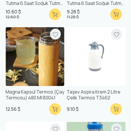
Tutma 6 Saat Soğuk Tutma
Tutma 6 Saat Soğuk Tutma
Özellikli Sızdırmaz Kapaklı
Özellikli Sızdırmaz Kapaklı
10.60 $
9.28 $
Paslanmaz Çelik Termos
Paslanmaz Çelik Termos
12.60 $
11.28 $
Magna Kapsül Termos (Çay
Taşev Aspira Krem 2 Litre
Termosu) 480 Ml B0041
Çelik Termos T3462
12.56 $
9.10 $