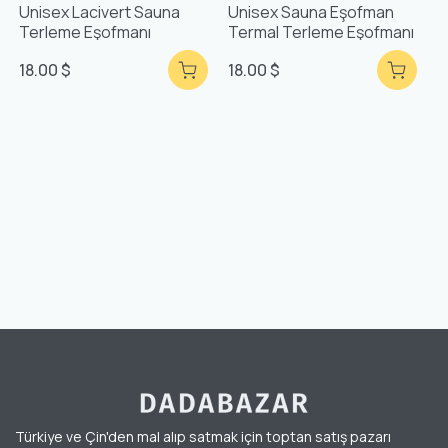
Unisex Lacivert Sauna
Unisex Sauna Eşofman
Terleme Eşofmanı
Termal Terleme Eşofmanı
18.00 $
18.00 $
Türkiye ve Çin'den mal alıp satmak için toptan satış pazarı