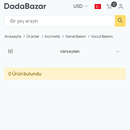
0
USD
Anasayfa
Ürünler
Kozmetik
Genel Bakım
Vücut Bakımı
Varsayılan
0 Ürün bulundu