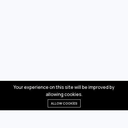
Your experience on this site will be improved by
allowing cookies.
ALLOW COOKIES
Anasayfa
Menü
Kategoriler
Dilek Listesi
Sepet