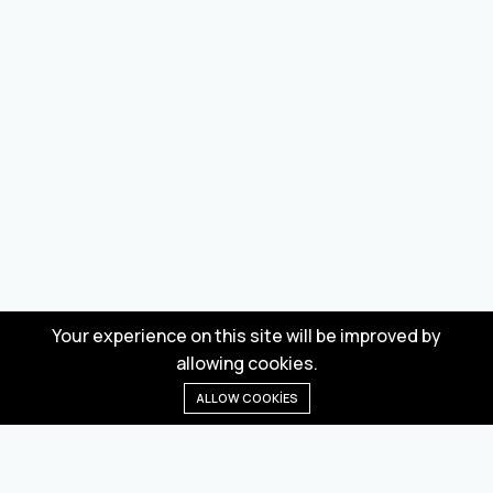
Your experience on this site will be improved by
allowing cookies.
ALLOW COOKIES
Anasayfa
Menü
Kategoriler
Dilek Listesi
Sepet