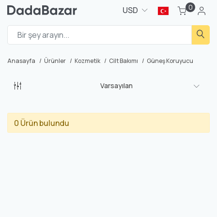
0
USD
Anasayfa
Ürünler
Kozmetik
Cilt Bakımı
Güneş Koruyucu
Varsayılan
0 Ürün bulundu