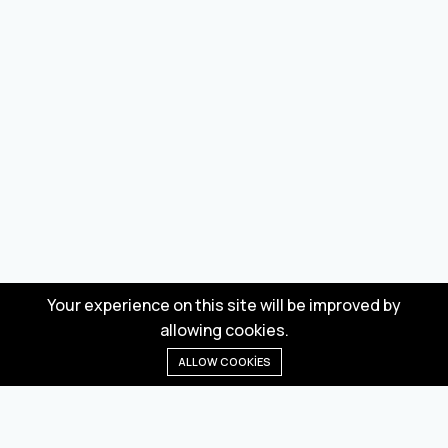
Your experience on this site will be improved by
allowing cookies.
ALLOW COOKIES
Anasayfa
Menü
Kategoriler
Dilek Listesi
Sepet