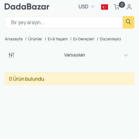
0
USD
Anasayfa
Ürünler
Ev & Yaşam
Ev Gereçleri
Düzenleyici
Varsayılan
0 Ürün bulundu