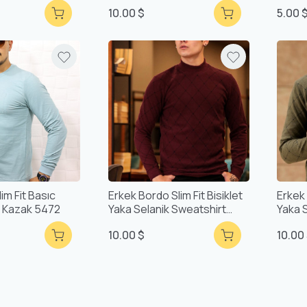
F93026
10.00 $
5.00 
im Fit Basıc
Erkek Bordo Slim Fit Bisiklet
Erkek 
a Kazak 5472
Yaka Selanik Sweatshirt
Yaka 
F51554
F515
10.00 $
10.00