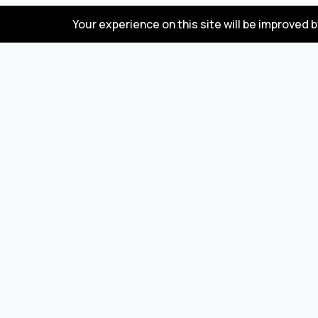
Your experience on this site will be improved 
FAQ
Türkiye ve Çin'den mal alıp satmak için toptan satış
pazarı
© 2023 DadaBazar. Tüm hakları saklıdır.