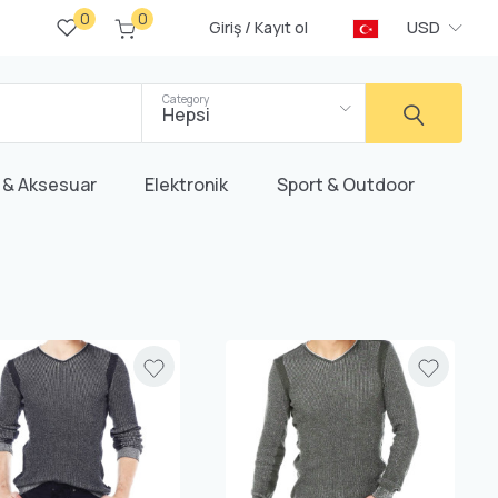
0
0
/
USD
Giriş
Kayıt ol
Category
Hepsi
 & Aksesuar
Elektronik
Sport & Outdoor