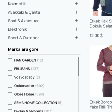
Kozmetik
Ayakkabı & Çanta
Saat & Aksesuar
Erkek Haki S
Dokulu Selan
Elektronik
Hırka
12.00 $
Sport & Outdoor
Markalara göre
HAN GARDEN
(12)
FBI JEANS
(237)
Vosvosbaby
(2)
Goldmaster
(692)
Glore Home
(598)
Erkek Bordo S
SEMA HOME COLLECTİON
(5)
Yaka Fitilli 
kiwilay & Myprens
(103)