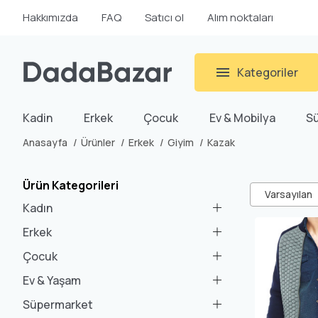
Hakkımızda
FAQ
Satıcı ol
Alım noktaları
Kategoriler
Kadin
Erkek
Çocuk
Ev & Mobilya
S
Anasayfa
Ürünler
Erkek
Giyim
Kazak
Ürün Kategorileri
Varsayılan
Kadın
Erkek
Çocuk
Ev & Yaşam
Süpermarket