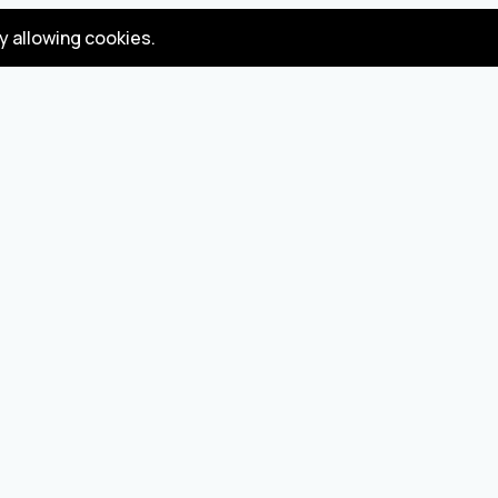
by allowing cookies.
Gizlilik
Koşullar
Politikası