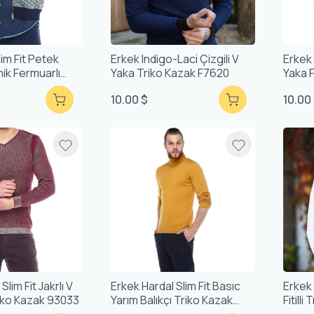
lim Fit Petek
Erkek Indigo-Laci Çizgili V
Erkek 
ik Fermuarlı
Yaka Triko Kazak F7620
Yaka F
10.00 $
10.00
lim Fit Jakrlı V
Erkek Hardal Slim Fit Basıc
Erkek
Triko Kazak 93033
Yarım Balıkçı Triko Kazak
Fitill