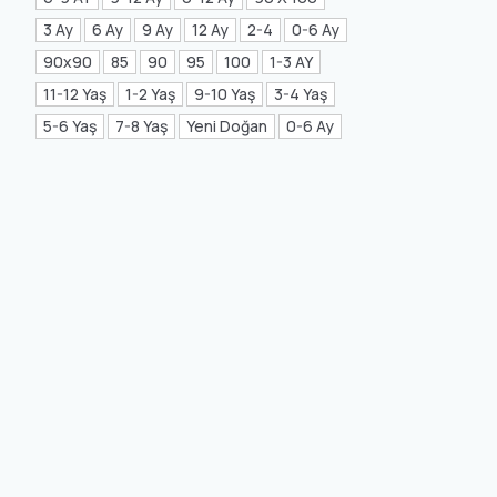
Mea Concept
(20)
3 Ay
6 Ay
9 Ay
12 Ay
2-4
0-6 Ay
90x90
85
90
95
100
1-3 AY
GLORIA Home
(21)
11-12 Yaş
1-2 Yaş
9-10 Yaş
3-4 Yaş
5-6 Yaş
7-8 Yaş
Yeni Doğan
0-6 Ay