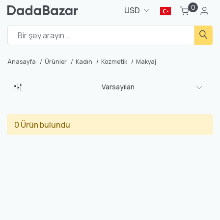
0
USD
Anasayfa
Ürünler
Kadın
Kozmetik
Makyaj
Varsayılan
0 Ürün bulundu