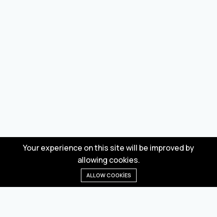
Your experience on this site will be improved by
allowing cookies.
ALLOW COOKIES
Anasayfa
Menü
Kategoriler
Dilek Listesi
Sepet