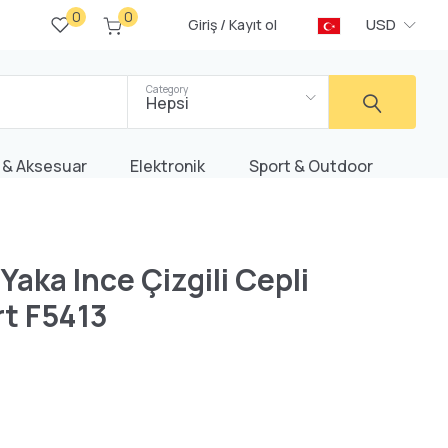
0
0
/
USD
Giriş
Kayıt ol
Category
Hepsi
 & Aksesuar
Elektronik
Sport & Outdoor
Yaka Ince Çizgili Cepli
irt F5413