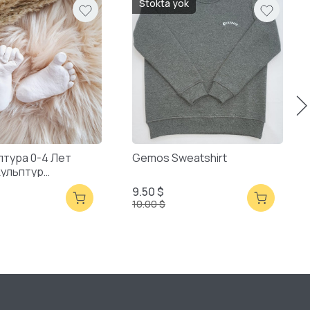
Stokta yok
птура 0-4 Лет
Gemos Sweatshirt
кульптур
ая Упаковка
9.50 $
10.00 $