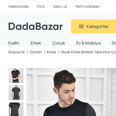
Hakkımızda
FAQ
Satıcı ol
Alım noktaları
Kategoriler
Kadin
Erkek
Çocuk
Ev & Mobilya
S
Anasayfa
Ürünler
Erkek
Siyah Erkek Bisiklet Yaka Ince Çizg