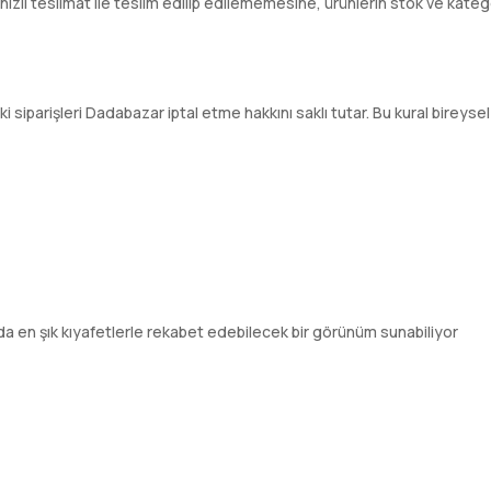
ı teslimat ile teslim edilip edilememesine, ürünlerin stok ve kategori
 siparişleri Dadabazar iptal etme hakkını saklı tutar. Bu kural bireysel a
ında en şık kıyafetlerle rekabet edebilecek bir görünüm sunabiliyor