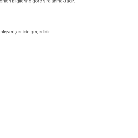
leri bilgilerine göre sıralanmaktadır.
lışverişler için geçerlidir.