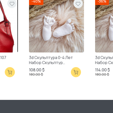
-40%
-36%
2107
3d Скульптура 0-4 Лет
3d Скуль
Набор Скульптур
Набор С
Смешанная Упаковка
Смешанн
108.00 $
114.00 $
180.00 $
180.00 $