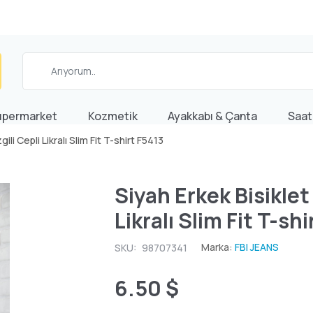
üpermarket
Kozmetik
Ayakkabı & Çanta
Saat
ili Cepli Likralı Slim Fit T-shirt F5413
Siyah Erkek Bisiklet 
Likralı Slim Fit T-sh
Marka:
FBI JEANS
SKU:
98707341
6.50 $