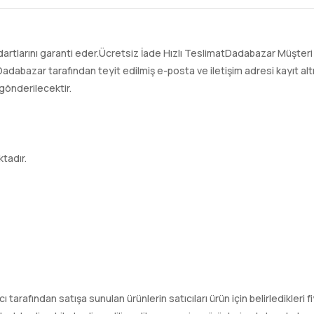
larını garanti eder.Ücretsiz İade Hızlı TeslimatDadabazar Müşteri 
adabazar tarafından teyit edilmiş e-posta ve iletişim adresi kayıt a
gönderilecektir.
tadır.
ıcı tarafından satışa sunulan ürünlerin satıcıları ürün için belirledikleri