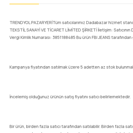
TRENDYOL PAZARYERİTüm satıcılarımız Dadabazar hizmet standart
TEKSTİL SANAYİ VE TİCARET LİMİTED ŞİRKETİ İletişim: Satıcının D
Vergi Kimlik Numarası: 3851188485 Bu ürün FBI JEANS tarafından 
Kampanya fiyatından satılmak üzere 5 adetten az stok bulunmak
İncelemiş olduğunuz ürünün satış fiyatını satıcı belirlemektedir.
Bir ürün, birden fazla satıcı tarafından satılabilir. Birden fazla sat