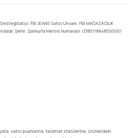
DesteğiSatıcı: FBI JEANS Satıcı Ünvanı: FBI MAĞAZACILIK
ltındadır. Şehir: Şanlıurfa Mersis Numarası: 0385118848500001
 fiyata, satıcı puanlarına, teslimat statülerine, ürünlerdeki