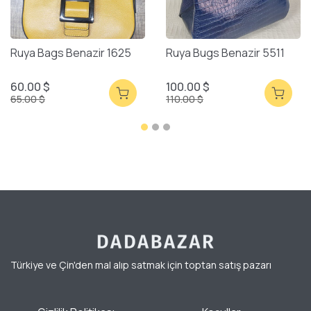
Ruya Bags Benazir 1625
Ruya Bugs Benazir 5511
60.00 $
100.00 $
65.00 $
110.00 $
Türkiye ve Çin'den mal alıp satmak için toptan satış pazarı