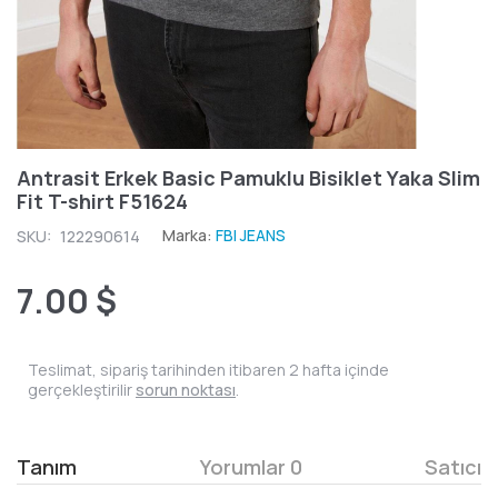
Antrasit Erkek Basic Pamuklu Bisiklet Yaka Slim
Fit T-shirt F51624
Marka:
FBI JEANS
SKU:
122290614
7.00 $
Teslimat, sipariş tarihinden itibaren 2 hafta içinde
gerçekleştirilir
sorun noktası
.
Tanım
Yorumlar 0
Satıcı