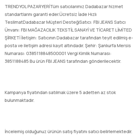
TRENDYOL PAZARYERİTüm satıcılarımız Dadabazar hizmet
standartlarını garanti eder.Ücretsiz İade Hızlı
TeslimatDadabazar Müşteri DesteğiSatıcı: FBI JEANS Satıcı
Ünvanı: FBI MAĞAZACILIK TEKSTİL SANAYİ VE TİCARET LİMİTED
ŞİRKETİ İletişim: Satıcının Dadabazar tarafından teyit edilmiş e-
posta ve iletişim adresi kayıt altındadır. Şehir: Şanlıurfa Mersis
Numarası: 0385118848500001 Vergi Kimlik Numarası:
3851188485 Bu ürün FBI JEANS tarafından gönderilecektir.
Kampanya fiyatından satılmak üzere 5 adetten az stok
bulunmaktadır.
İncelemiş olduğunuz ürünün satış fiyatını satıcı belirlemektedir.