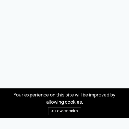
Your experience on this site will be improved by
allowing cookies.
ALLOW COOKIES
Anasayfa
Menü
Kategoriler
Dilek Listesi
Sepet