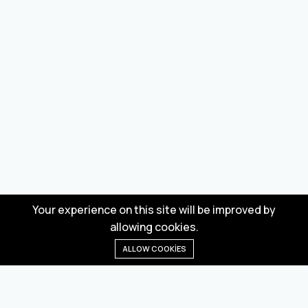
Your experience on this site will be improved by
allowing cookies.
ALLOW COOKIES
Anasayfa
Menü
Kategoriler
Dilek Listesi
Sepet