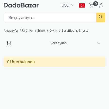
0
USD
Anasayfa
Ürünler
Erkek
Giyim
Şort Шорты Shorts
Varsayılan
0 Ürün bulundu