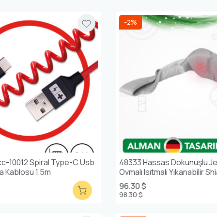
-2%
c-10012 Spiral Type-C Usb
48333 Hassas Dokunuşlu Jel 
ta Kablosu 1.5m
Ovmalı Isıtmalı Yıkanabilir S
Sırt Omuz Mas
96.30 $
98.30 $