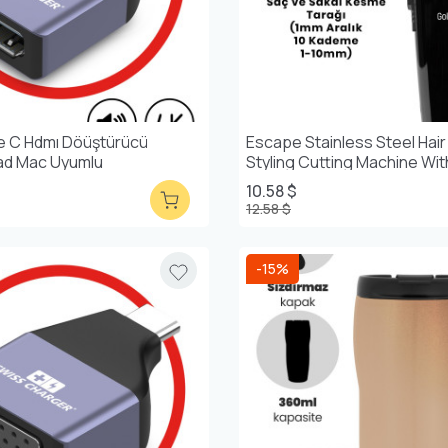
e C Hdmı Döüştürücü
Escape Stainless Steel Hai
ad Mac Uyumlu
Styling Cutting Machine Wit
Adjustable Dial
10.58 $
12.58 $
-15%