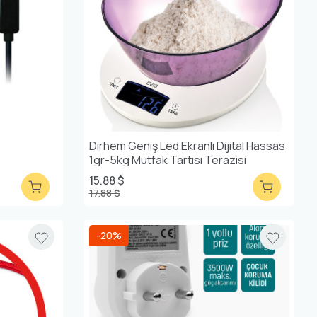
Dirhem Geniş Led Ekranlı Dijital Hassas
1gr-5kg Mutfak Tartısı Terazisi
15.88 $
17.88 $
-20%