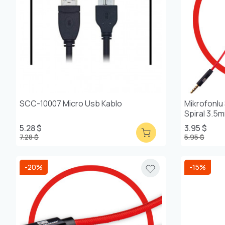
SCC-10007 Micro Usb Kablo
Mikrofonlu
Spiral 3.5
5.28 $
3.95 $
7.28 $
5.95 $
-20%
-15%