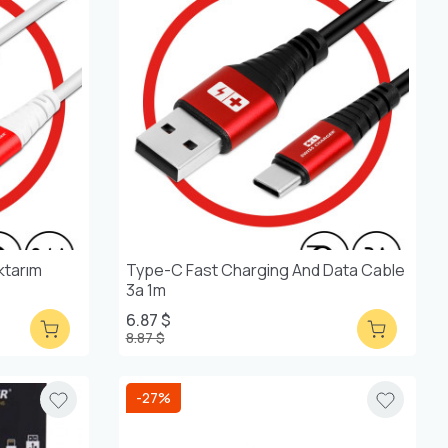
ktarım
Type-C Fast Charging And Data Cable
3a 1m
6.87 $
8.87 $
-27%