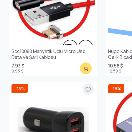
Scc10080 Manyetik Uçlu Micro Usb
Hugo Kablo
Data Ve Şarj Kablosu
Çelik Bıçakl
Erkek Bakı
7.93 $
10.58 $
9.93 $
12.58 $
-25%
-16%