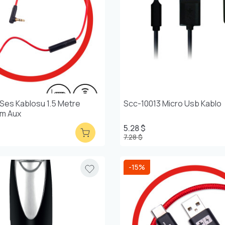
 Ses Kablosu 1.5 Metre
Scc-10013 Micro Usb Kablo
mm Aux
5.28 $
7.28 $
-15%