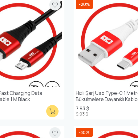
-20%
Fast Charging Data
Hızlı Şarj Usb Type-C 1 Met
able 1 M Black
Bükülmelere Dayanıklı Kablo
7.93 $
9.93 $
-30%