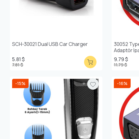
SCH-30021 Dual USB Car Charger
30052 Typ
Adaptör Ip
5.81 $
9.79 $
7.81 $
11.79 $
-15%
-16%