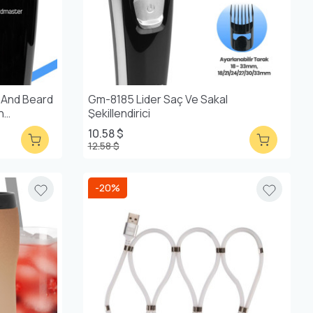
r And Beard
Gm-8185 Lider Saç Ve Sakal
h
Şekillendirici
10.58 $
12.58 $
-20%