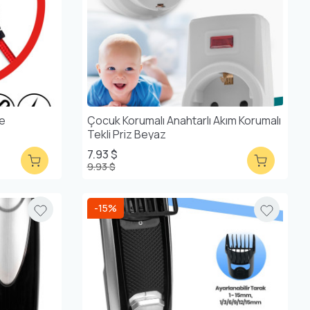
re
Çocuk Korumalı Anahtarlı Akım Korumalı
Tekli Priz Beyaz
7.93 $
9.93 $
-15%