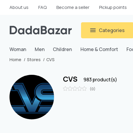
About us
FAQ
Become a seller
Pickup points
Categories
Woman
Men
Children
Home & Comfort
Fo
Home
Stores
CVS
CVS
983 product(s)
(0)