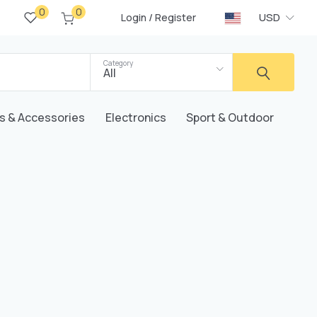
0
0
/
USD
Login
Register
Category
All
s & Accessories
Electronics
Sport & Outdoor