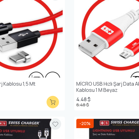
j Kablosu 1,5 Mt
MİCRO USB Hızlı Şarj Data A
Kablosu 1 M Beyaz
4.48 $
6.48 $
-20%