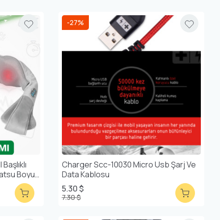
-27%
Başlıklı
Charger Scc-10030 Micro Usb Şarj Ve
hiatsu Boyun
Data Kablosu
5.30 $
7.30 $