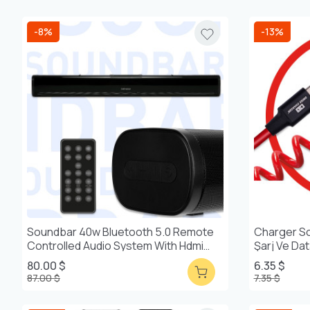
-8%
-13%
Soundbar 40w Bluetooth 5.0 Remote
Charger Sc
Controlled Audio System With Hdmi
Şarj Ve Da
And Optical Input
80.00 $
6.35 $
87.00 $
7.35 $