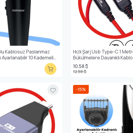
lu Kablosuz Paslanmaz
Hızlı Şarj Usb Type-C 1 Met
ı Ayarlanabilir 10 Kademeli
Bükülmelere Dayanıklı Kablo
m Seti
10.58 $
12.58 $
-15%