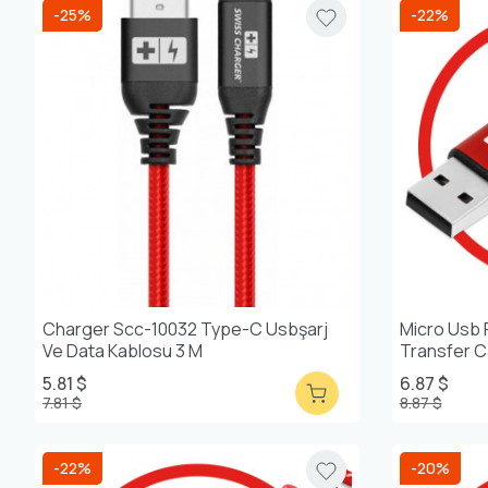
-25%
-22%
Charger Scc-10032 Type-C Usbşarj
Micro Usb 
Ve Data Kablosu 3 M
Transfer C
5.81 $
6.87 $
7.81 $
8.87 $
-22%
-20%