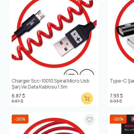
Charger Scc-10010 Spiral Micro Usb
Type-C Şar
Şarj Ve Data Kablosu 1.5m
6.87 $
7.93 $
8.87 $
9.93 $
-20%
-20%