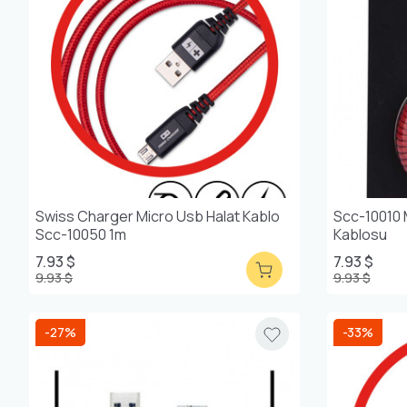
Swiss Charger Micro Usb Halat Kablo
Scc-10010 
Scc-10050 1m
Kablosu
7.93 $
7.93 $
9.93 $
9.93 $
-27%
-33%