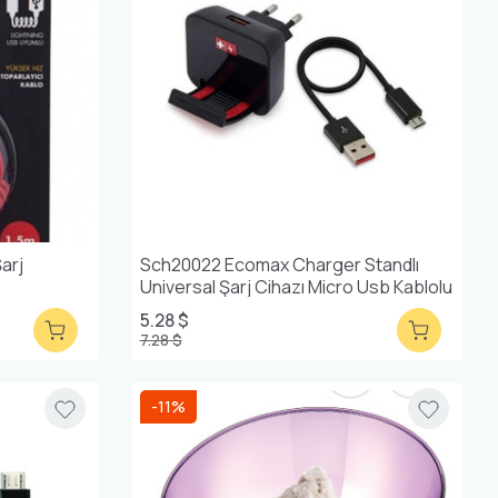
arj
Sch20022 Ecomax Charger Standlı
Universal Şarj Cihazı Micro Usb Kablolu
5.28 $
7.28 $
-11%