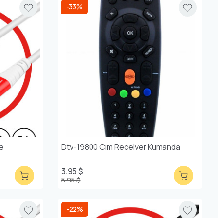
-33%
re
Dtv-19800 Cım Receiver Kumanda
3.95 $
5.95 $
-22%