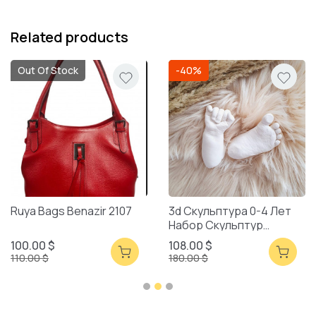
Related products
Out Of Stock
-40%
Ruya Bags Benazir 2107
3d Скульптура 0-4 Лет
Набор Скульптур
Смешанная Упаковка
100.00 $
108.00 $
110.00 $
180.00 $