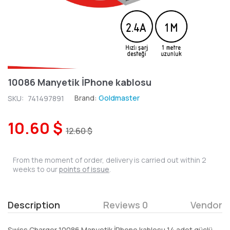
10086 Manyetik İPhone kablosu
Brand:
Goldmaster
SKU:
741497891
10.60 $
12.60 $
From the moment of order, delivery is carried out within 2
weeks to our
points of issue
.
Description
Reviews 0
Vendor
Swiss Charger 10086 Manyetik İPhone kablosu 14 adet güçlü