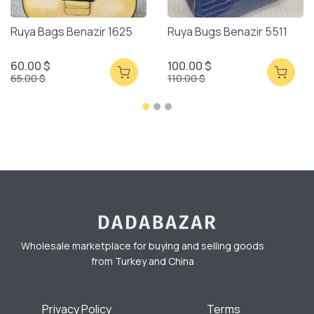
Ruya Bags Benazir 1625
Ruya Bugs Benazir 5511
60.00 $
100.00 $
65.00 $
110.00 $
Wholesale marketplace for buying and selling goods
from Turkey and China
Privacy Policy
Terms