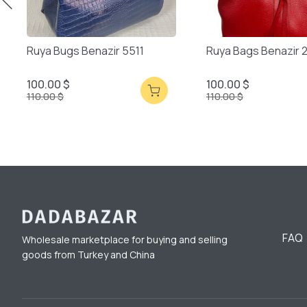
Ruya Bugs Benazir 5511
Ruya Bags Benazir 
100.00 $
100.00 $
110.00 $
110.00 $
FAQ
Wholesale marketplace for buying and selling
goods from Turkey and China