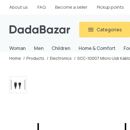
About us
FAQ
Become a seller
Pickup points
Categories
Woman
Men
Children
Home & Comfort
Fo
Home
Products
Electronics
SCC-10007 Micro Usb Kabl