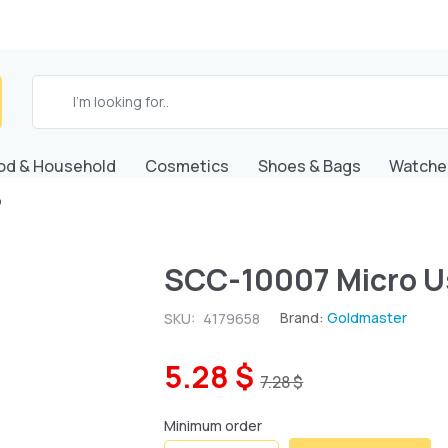
od & Household
Cosmetics
Shoes & Bags
Watche
o
SCC-10007 Micro U
Brand:
Goldmaster
SKU:
4179658
5.28 $
7.28 $
Minimum order