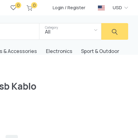
0
0
/
USD
Login
Register
Category
All
s & Accessories
Electronics
Sport & Outdoor
sb Kablo