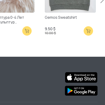
птура 0-4 Лет
Gemos Sweatshirt
кульптур
ая Упаковка
9.50 $
10.00 $