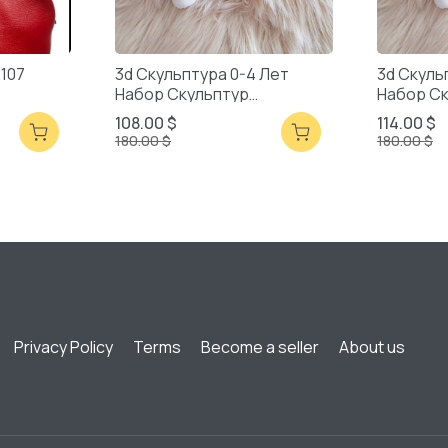
2107
3d Скульптура 0-4 Лет
3d Скуль
Набор Скульптур
Набор С
Смешанная Упаковка
Смешанн
108.00 $
114.00 $
180.00 $
180.00 $
Privacy Policy
Terms
Become a seller
About us