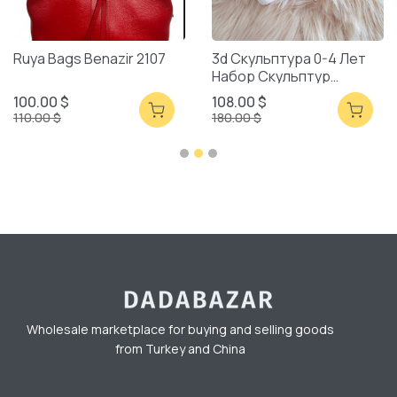
Ruya Bags Benazir 2107
3d Скульптура 0-4 Лет
Набор Скульптур
Смешанная Упаковка
100.00 $
108.00 $
110.00 $
180.00 $
Wholesale marketplace for buying and selling goods
from Turkey and China